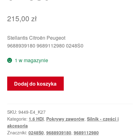
215,00
zł
Stellantis Citroën Peugeot
9688939180 9689112980 0248S0
1 w magazynie
ilość
Dodaj do koszyka
Pokrywa
zaworów
1.6
HDI
SKU:
9449-E4_K27
Kategorie:
1.6 HDI
,
Pokrywy zaworów
,
Silnik - części i
8V
akcesoria
9688939180
Znaczniki:
0248S0
,
9688939180
,
9689112980
0248S0