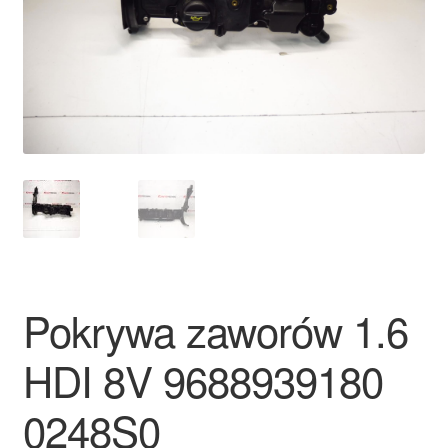
Płatności
Polityka prywatności
Procedura reklamacyjna
Skarga
Wózek
Zamówienia
Pokrywa zaworów 1.6
Zasady i warunki
HDI 8V 9688939180
0248S0