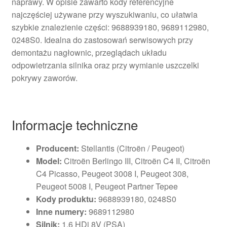
naprawy. W opisie zawarto kody referencyjne
najczęściej używane przy wyszukiwaniu, co ułatwia
szybkie znalezienie części: 9688939180, 9689112980,
0248S0. Idealna do zastosowań serwisowych przy
demontażu nagłownic, przeglądach układu
odpowietrzania silnika oraz przy wymianie uszczelki
pokrywy zaworów.
Informacje techniczne
Producent:
Stellantis (Citroën / Peugeot)
Model:
Citroën Berlingo III, Citroën C4 II, Citroën
C4 Picasso, Peugeot 3008 I, Peugeot 308,
Peugeot 5008 I, Peugeot Partner Tepee
Kody produktu:
9688939180, 0248S0
Inne numery:
9689112980
Silnik:
1.6 HDi 8V (PSA)