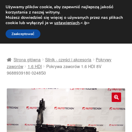
DOSTAWA od 31 zł
Używamy plików cookie, aby zapewnić najlepszą jakość
korzystania z naszej witryny.
Pn.-pt. 9:00-16:00
800 003 167
Możesz dowiedzieć się więcej o używanych przez nas plikach
cookie lub wyłączyć je w
ustawieniach
.< /p>
Przejdź
Przejdź
Menu
Zaakceptować
do
do
nawigacji
treści
Strona główna
Strona główna
Silnik - części i akcesoria
Pokrywy
Dostawa
zaworów
1.6 HDI
Pokrywa zaworów 1.6 HDI 8V
9688939180 0248S0
Dostawa na cały świat
Kontakt
🔍
Moje konto
O nas