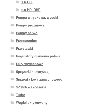
1.6 HDI
2.0 HDI RHR
Pompa wtryskowa. wysoki
Pompy próżniowe
Pompy serwo
Przepustnice
Przystawki
Regulatory ciśnienia paliwa
Rury wydechowe
Sprężarki klimatyzacji
Sprzęgła koła zamachowego
SZYNA + akcesoria
Turbo
Węgiel aktywowany