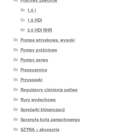
Pokrywy zaworów
1.0 i
1.6 HDI
2.0 HDI RHR
Pompa wtryskowa. wysoki
Pompy próżniowe
Pompy serwo
Przepustnice
Przystawki
Regulatory ciśnienia paliwa
Rury wydechowe
Sprężarki klimatyzacji
Sprzęgła koła zamachowego
SZYNA + akcesoria