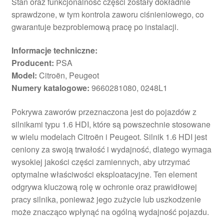
Stan oraz funkcjonalność części zostały dokładnie
sprawdzone, w tym kontrola zaworu ciśnieniowego, co
gwarantuje bezproblemową pracę po instalacji.
Informacje techniczne:
Producent:
PSA
Model:
Citroën, Peugeot
Numery katalogowe:
9660281080, 0248L1
Pokrywa zaworów przeznaczona jest do pojazdów z
silnikami typu 1.6 HDI, które są powszechnie stosowane
w wielu modelach Citroën i Peugeot. Silnik 1.6 HDI jest
ceniony za swoją trwałość i wydajność, dlatego wymaga
wysokiej jakości części zamiennych, aby utrzymać
optymalne właściwości eksploatacyjne. Ten element
odgrywa kluczową rolę w ochronie oraz prawidłowej
pracy silnika, ponieważ jego zużycie lub uszkodzenie
może znacząco wpłynąć na ogólną wydajność pojazdu.