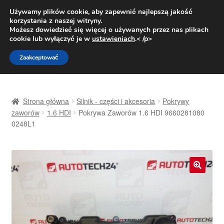
DOSTAWA od 31 zł
Używamy plików cookie, aby zapewnić najlepszą jakość
korzystania z naszej witryny.
Pn.-pt. 9:00-16:00
800 003 167
Możesz dowiedzieć się więcej o używanych przez nas plikach
cookie lub wyłączyć je w
ustawieniach
.< /p>
Przejdź
Przejdź
Menu
Zaakceptować
do
do
nawigacji
treści
Strona główna
Strona główna
Silnik - części i akcesoria
Pokrywy
Dostawa
zaworów
1.6 HDI
Pokrywa Zaworów 1.6 HDI 9660281080
0248L1
Dostawa na cały świat
Kontakt
🔍
Moje konto
O nas