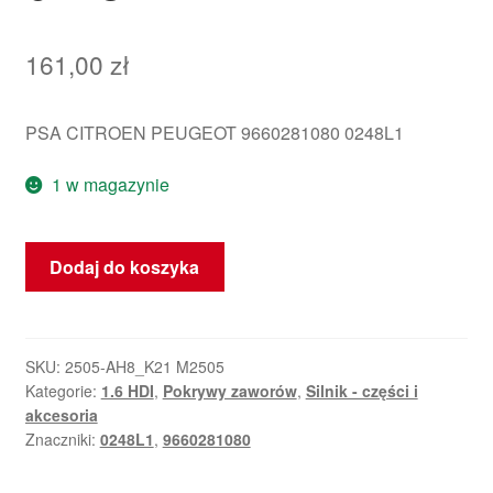
161,00
zł
PSA CITROEN PEUGEOT 9660281080 0248L1
1 w magazynie
ilość
Dodaj do koszyka
Pokrywa
Zaworów
1.6
HDI
SKU:
2505-AH8_K21 M2505
Kategorie:
1.6 HDI
,
Pokrywy zaworów
,
Silnik - części i
9660281080
akcesoria
0248L1
Znaczniki:
0248L1
,
9660281080