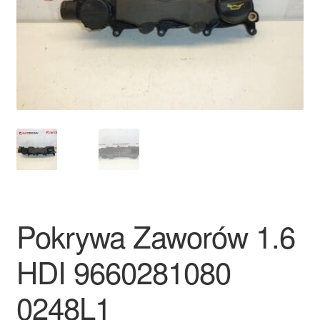
Płatności
Polityka prywatności
Procedura reklamacyjna
Skarga
Wózek
Zamówienia
Pokrywa Zaworów 1.6
Zasady i warunki
HDI 9660281080
0248L1