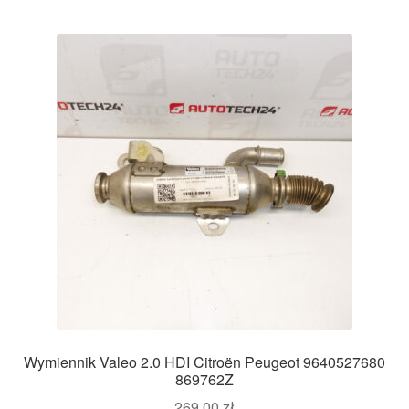
Wymiennik Valeo 2.0 HDI Citroën Peugeot 9640527680
869762Z
269,00
zł