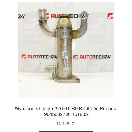
najnowszych
Płatności
Polityka prywatności
Procedura reklamacyjna
Skarga
Wózek
Zamówienia
Zasady i warunki
Wymiennik Ciepła 2.0 HDI RHR Citroën Peugeot
9645689780 161835
134,00
zł