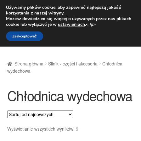
DOSTAWA od 31 zł
Używamy plików cookie, aby zapewnić najlepszą jakość
korzystania z naszej witryny.
Pn.-pt. 9:00-16:00
800 003 167
Możesz dowiedzieć się więcej o używanych przez nas plikach
cookie lub wyłączyć je w
ustawieniach
.< /p>
Przejdź
Przejdź
Menu
Zaakceptować
do
do
nawigacji
treści
Strona główna
Strona główna
Silnik - części i akcesoria
Chłodnica
Dostawa
wydechowa
Dostawa na cały świat
Chłodnica wydechowa
Kontakt
Moje konto
Posortowane
Wyświetlanie wszystkich wyników: 9
O nas
według