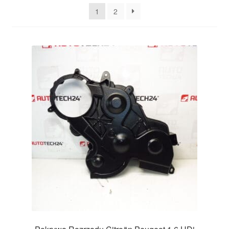
najnowszych
1
2
Płatności
Polityka prywatności
Procedura reklamacyjna
Skarga
Wózek
Zamówienia
Zasady i warunki