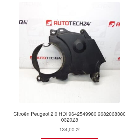
Citroën Peugeot 2.0 HDI 9642549980 9682068380
0320Z8
134,00
zł