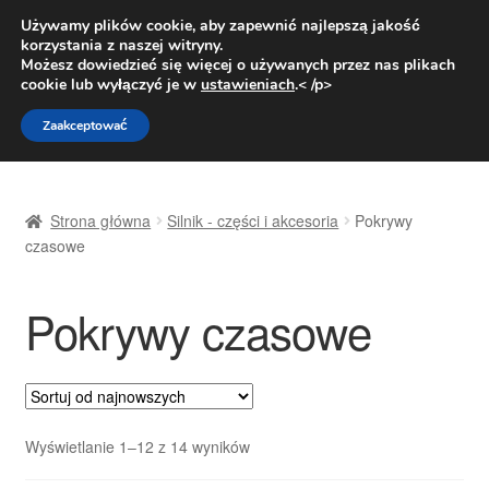
DOSTAWA od 31 zł
Używamy plików cookie, aby zapewnić najlepszą jakość
korzystania z naszej witryny.
Pn.-pt. 9:00-16:00
800 003 167
Możesz dowiedzieć się więcej o używanych przez nas plikach
cookie lub wyłączyć je w
ustawieniach
.< /p>
Przejdź
Przejdź
Menu
Zaakceptować
do
do
nawigacji
treści
Strona główna
Strona główna
Silnik - części i akcesoria
Pokrywy
Dostawa
czasowe
Dostawa na cały świat
Pokrywy czasowe
Kontakt
Moje konto
Posortowane
Wyświetlanie 1–12 z 14 wyników
O nas
według