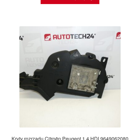
Kryty rozrządu Citroën Peugeot 1.4 HDI 9649062080