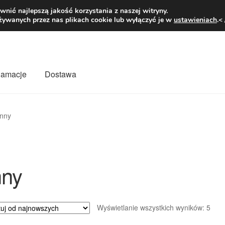
1 zł
Pn.-pt. 9
nić najlepszą jakość korzystania z naszej witryny.
żywanych przez nas plikach cookie lub wyłączyć je w
ustawieniach
.<
klamacje
Dostawa
wiat
Kontakt
Moje konto
O nas
Płatności
Polityka prywatności
Inny
mówienia
Zasady i warunki
nny
Poso
Wyświetlanie wszystkich wyników: 5
wed