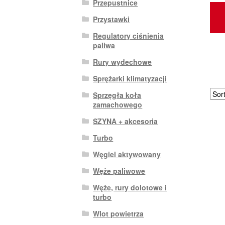
Przepustnice
Przystawki
Regulatory ciśnienia
paliwa
Rury wydechowe
Sprężarki klimatyzacji
Sprzęgła koła
zamachowego
SZYNA + akcesoria
Turbo
Węgiel aktywowany
Węże paliwowe
Węże, rury dolotowe i
turbo
Wlot powietrza