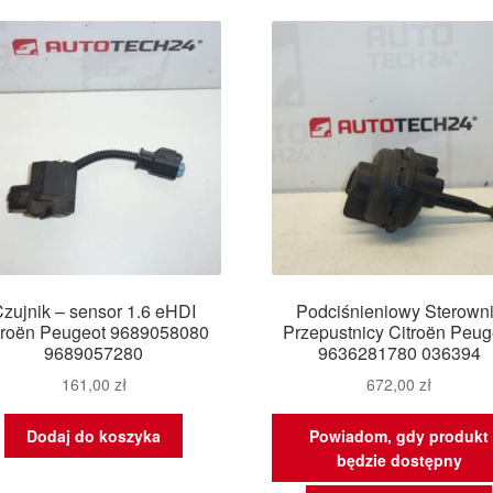
najn
zujnik – sensor 1.6 eHDI
Podciśnieniowy Sterown
troën Peugeot 9689058080
Przepustnicy Citroën Peug
9689057280
9636281780 036394
161,00
zł
672,00
zł
Dodaj do koszyka
Powiadom, gdy produkt
będzie dostępny