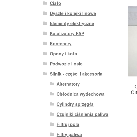
Ciało
Dyszle i kolejki linowe
Elementy elektryczne
Katalizatory FAP
Kontenery
Opony i koła
Podwozie i osie
Silnik - części i akcesoria
Alternatory
C
Ci
Chłodnica wydechowa
Cylindry sprzęgła
Czujniki ciśnienia paliwa
Filtruj pola
Filtry paliwa