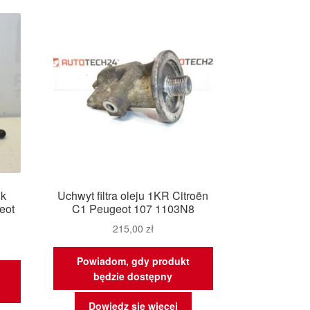
owszych
ik
Uchwyt filtra oleju 1KR Citroën
eot
C1 Peugeot 107 1103N8
215,00
zł
Powiadom, gdy produkt
będzie dostępny
Dowiedz się więcej