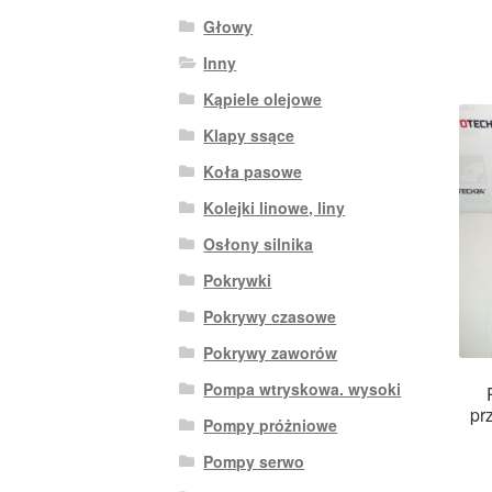
Głowy
Inny
Kąpiele olejowe
Klapy ssące
Koła pasowe
Kolejki linowe, liny
Osłony silnika
Pokrywki
Pokrywy czasowe
Pokrywy zaworów
Pompa wtryskowa. wysoki
pr
Pompy próżniowe
Pompy serwo