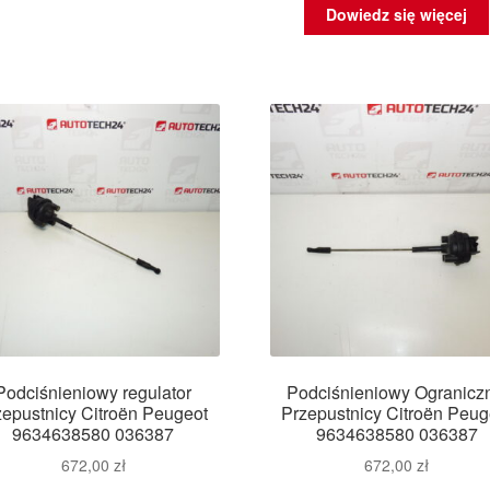
Dowiedz się więcej
Podciśnieniowy regulator
Podciśnieniowy Ogranicz
zepustnicy Citroën Peugeot
Przepustnicy Citroën Peug
9634638580 036387
9634638580 036387
672,00
zł
672,00
zł