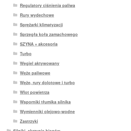
Regulatory ciśnienia paliwa
Rury wydechowe
Sprężarki klimatyzacji
Sprzęgła koła zamachowego
SZYNA + akcesoria
Turbo
Węgiel aktywowany
Węże paliwowe
Węże, rury dolotowe i turbo
Wlot powietrza
Wsporniki tłumika silnika
Wymienniki olejowo-wodne
Zastrzyki
Silniki, skrzynie biegów