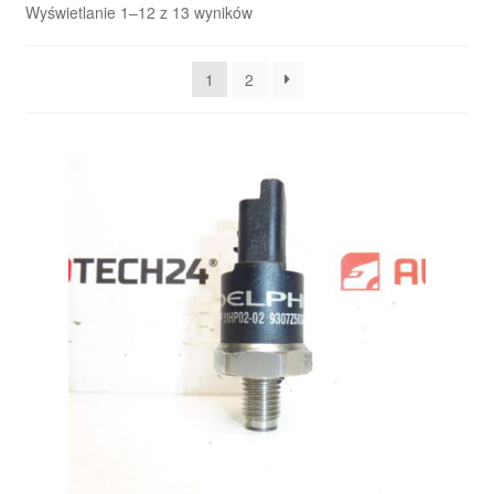
Posortowane
Wyświetlanie 1–12 z 13 wyników
według
Płatności
najnowszych
1
2
Polityka prywatności
Procedura reklamacyjna
Skarga
Wózek
Zamówienia
Zasady i warunki