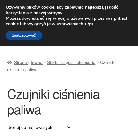
DOSTAWA od 31 zł
Używamy plików cookie, aby zapewnić najlepszą jakość
korzystania z naszej witryny.
Pn.-pt. 9:00-16:00
800 003 167
Możesz dowiedzieć się więcej o używanych przez nas plikach
cookie lub wyłączyć je w
ustawieniach
.< /p>
Przejdź
Przejdź
Menu
Zaakceptować
do
do
nawigacji
treści
Strona główna
Strona główna
Silnik - części i akcesoria
Czujniki
Dostawa
ciśnienia paliwa
Dostawa na cały świat
Czujniki ciśnienia
Kontakt
paliwa
Moje konto
O nas