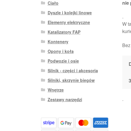
nie 
Ciało
Dyszle i kolejki linowe
.
Elementy elektryczne
W ta
kuri
Katalizatory FAP
Kontenery
Bez 
Opony i koła
Podwozie i osie
Silnik - części i akcesoria
3
Silniki, skrzynie biegów
Wnętrze
.
Zestawy narzędzi