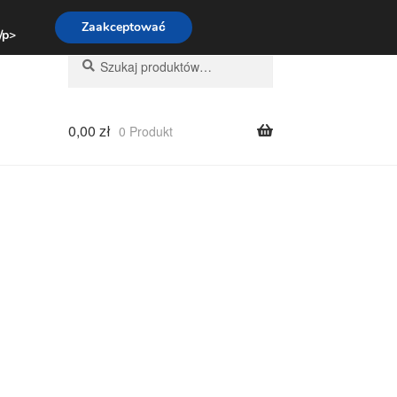
:00-16:00
800 003 167
Zaakceptować
 /p>
Szukaj:
Szukaj
0,00
zł
0 Produkt