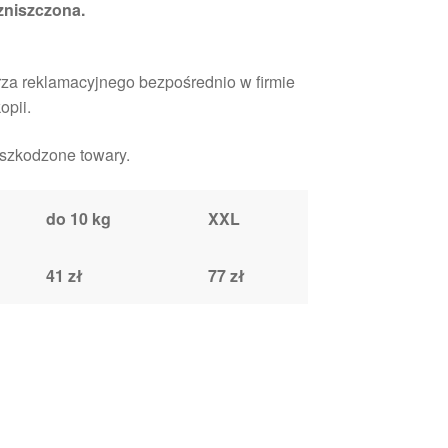
 zniszczona.
rza reklamacyjnego bezpośrednio w firmie
opii.
uszkodzone towary.
do 10 kg
XXL
41 zł
77 zł