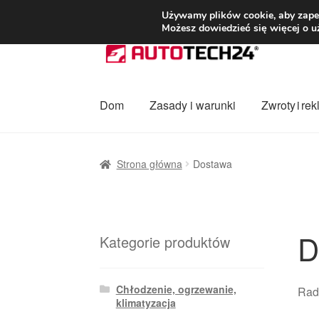
DOSTAWA od 3
Używamy plików cookie, aby zapew
Możesz dowiedzieć się więcej o u
Przejdź
Przejdź
do
do
nawigacji
treści
Dom
Zasady i warunki
Zwroty i re
Strona główna
Dostawa
Dostawa na cały ś
Strona główna
Dostawa
Procedura reklamacyjna
Skarga
Wózek
Za
D
Kategorie produktów
Chłodzenie, ogrzewanie,
Rad
klimatyzacja