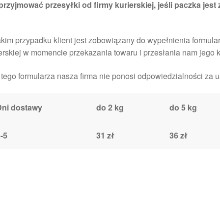
przyjmować przesyłki od firmy kurierskiej, jeśli paczka jest
kim przypadku klient jest zobowiązany do wypełnienia formula
erskiej w momencie przekazania towaru i przesłania nam jego k
tego formularza nasza firma nie ponosi odpowiedzialności za 
Dni dostawy
do 2 kg
do 5 kg
-5
31 zł
36 zł