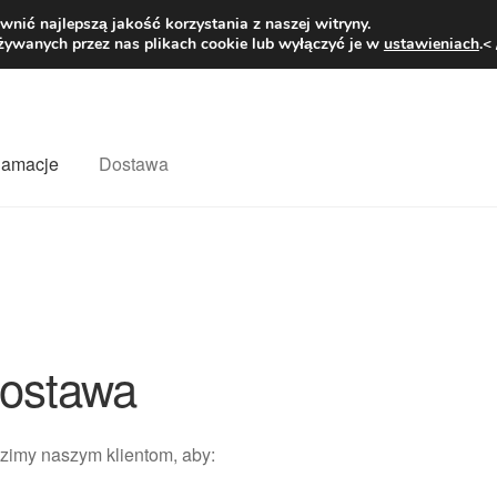
1 zł
Pn.-pt. 9
nić najlepszą jakość korzystania z naszej witryny.
żywanych przez nas plikach cookie lub wyłączyć je w
ustawieniach
.<
klamacje
Dostawa
wiat
Kontakt
Moje konto
O nas
Płatności
Polityka prywatności
mówienia
Zasady i warunki
ostawa
zimy naszym klientom, aby: