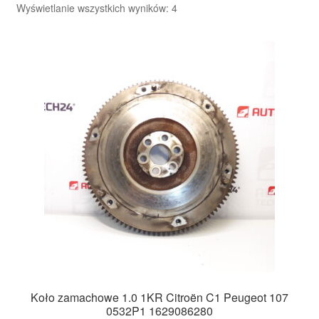
Posortowane
Wyświetlanie wszystkich wyników: 4
według
Płatności
najnowszych
Polityka prywatności
Procedura reklamacyjna
Skarga
Wózek
Zamówienia
Zasady i warunki
Koło zamachowe 1.0 1KR Citroën C1 Peugeot 107
0532P1 1629086280