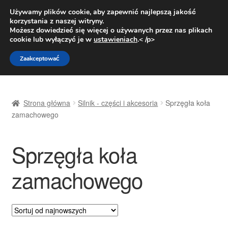
DOSTAWA od 31 zł
Używamy plików cookie, aby zapewnić najlepszą jakość
korzystania z naszej witryny.
Pn.-pt. 9:00-16:00
800 003 167
Możesz dowiedzieć się więcej o używanych przez nas plikach
cookie lub wyłączyć je w
ustawieniach
.< /p>
Przejdź
Przejdź
Menu
Zaakceptować
do
do
nawigacji
treści
Strona główna
Strona główna
Silnik - części i akcesoria
Sprzęgła koła
Dostawa
zamachowego
Dostawa na cały świat
Sprzęgła koła
Kontakt
zamachowego
Moje konto
O nas