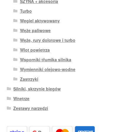
SZYNA + akcesoria
Turbo
Węgiel aktywowany
Węże paliwowe
Węże, rury dolotowe i turbo
Wlot powietrza
Wsporniki tłumika silnika
Wymienniki olejowo-wodne
Zastrzyki
Silniki, skrzynie biegów
Wnętrze
Zestawy narzędzi