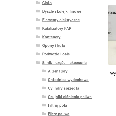
Ciało
Dyszle i kolejki linowe
Elementy elektryczne
Katalizatory FAP
Kontenery
Opony i koła
Podwozie i osie
Silnik - części i akcesoria
Alternatory
Wy
Chłodnica wydechowa
Cylindry sprzęgła
Czujniki ciśnienia paliwa
Filtruj pola
Filtry paliwa