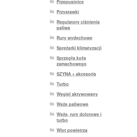
Przepustnice
Przystawki
Regulatory ciśnienia
paliwa
Rury wydechowe
Sprężarki klimatyzacji
Sprzęgła koła
zamachowego
SZYNA + akcesoria
Turbo
Węgiel aktywowany
Węże paliwowe
Węże, rury dolotowe i
turbo
Wlot powietrza