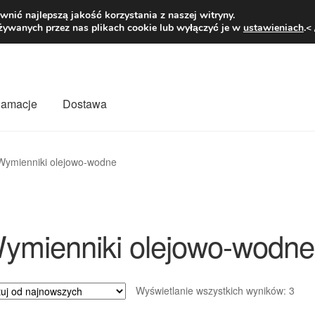
1 zł
Pn.-pt. 9
nić najlepszą jakość korzystania z naszej witryny.
żywanych przez nas plikach cookie lub wyłączyć je w
ustawieniach
.<
klamacje
Dostawa
wiat
Kontakt
Moje konto
O nas
Płatności
Polityka prywatności
Wymienniki olejowo-wodne
mówienia
Zasady i warunki
ymienniki olejowo-wodne
Poso
Wyświetlanie wszystkich wyników: 3
wed