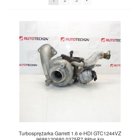
1
2
3
Płatności
Polityka prywatności
Procedura reklamacyjna
Skarga
Wózek
Zamówienia
Zasady i warunki
Turbosprężarka Garrett 1.6 e-HDI GTC1244VZ
9686120680 0375P7 88tys km