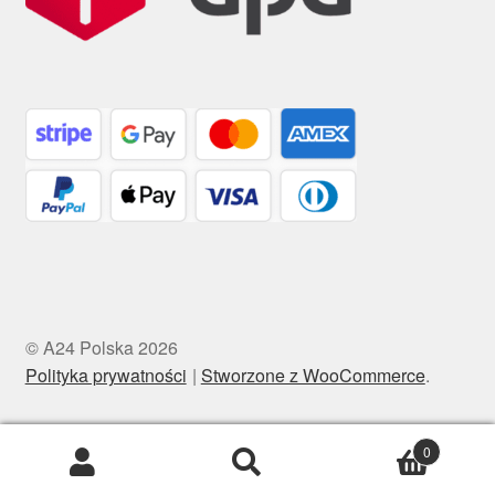
© A24 Polska 2026
Polityka prywatności
Stworzone z WooCommerce
.
0
Szukaj:
Szukaj