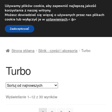
DOSTAWA od 31 zł
Używamy plików cookie, aby zapewnić najlepszą jakość
korzystania z naszej witryny.
Pn.-pt. 9:00-16:00
800 003 167
Możesz dowiedzieć się więcej o używanych przez nas plikach
cookie lub wyłączyć je w
ustawieniach
.< /p>
Przejdź
Przejdź
Menu
Zaakceptować
do
do
nawigacji
treści
Strona główna
Strona główna
Silnik - części i akcesoria
Turbo
Dostawa
Turbo
Dostawa na cały świat
Kontakt
Moje konto
Posortowane
Wyświetlanie 1–12 z 30 wyników
według
O nas
najnowszych