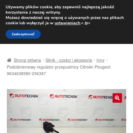
DOSTAWA od 31 zł
Używamy plików cookie, aby zapewnić najlepszą jakość
korzystania z naszej witryny.
Pn.-pt. 9:00-16:00
800 003 167
Możesz dowiedzieć się więcej o używanych przez nas plikach
cookie lub wyłączyć je w
ustawieniach
.< /p>
Przejdź
Przejdź
Menu
Zaakceptować
do
do
nawigacji
treści
Strona główna
Strona główna
Silnik - części i akcesoria
Inny
Dostawa
Podciśnieniowy regulator przepustnicy Citroën Peugeot
9634638580 036387
Dostawa na cały świat
Kontakt
🔍
Moje konto
O nas