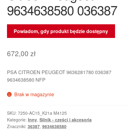
9634638580 036387
Powiadom, gdy produkt będzie dostępny
672,00
zł
PSA CITROEN PEUGEOT 9636281780 036387
9634638580 NFP
Brak w magazynie
SKU:
7250-AC15_K21a M4125
Kategorie:
Inny
,
Silnik - części i akcesoria
Znaczniki:
36387
,
9634638580