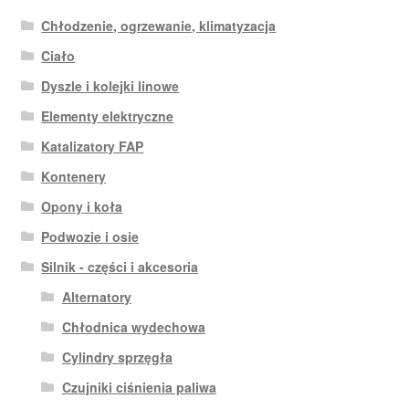
Chłodzenie, ogrzewanie, klimatyzacja
Ciało
Dyszle i kolejki linowe
Elementy elektryczne
Katalizatory FAP
Kontenery
Opony i koła
Podwozie i osie
Silnik - części i akcesoria
Alternatory
Chłodnica wydechowa
Cylindry sprzęgła
Czujniki ciśnienia paliwa