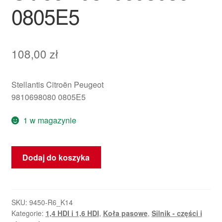
0805E5
108,00
zł
Stellantis Citroën Peugeot
9810698080 0805E5
1 w magazynie
ilość
Dodaj do koszyka
Koło
pasowe
wału
korbowego
SKU:
9450-R6_K14
Kategorie:
1,4 HDI i 1,6 HDI
,
Koła pasowe
,
Silnik - części i
1.6