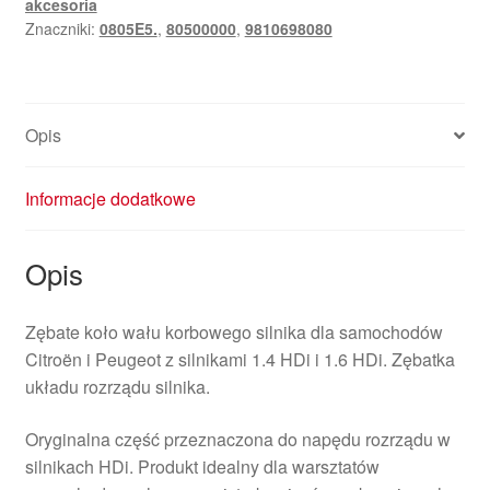
akcesoria
HDi
Znaczniki:
0805E5.
,
80500000
,
9810698080
Citroën
9810698080
0805E5
Opis
Informacje dodatkowe
Opis
Zębate koło wału korbowego silnika dla samochodów
Citroën i Peugeot z silnikami 1.4 HDi i 1.6 HDi. Zębatka
układu rozrządu silnika.
Oryginalna część przeznaczona do napędu rozrządu w
silnikach HDi. Produkt idealny dla warsztatów