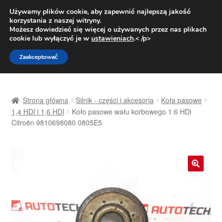
DOSTAWA od 31 zł
Używamy plików cookie, aby zapewnić najlepszą jakość
korzystania z naszej witryny.
Pn.-pt. 9:00-16:00
800 003 167
Możesz dowiedzieć się więcej o używanych przez nas plikach
cookie lub wyłączyć je w
ustawieniach
.< /p>
Przejdź
Przejdź
Menu
Zaakceptować
do
do
nawigacji
treści
Strona główna
Strona główna
Silnik - części i akcesoria
Koła pasowe
Dostawa
1,4 HDI i 1,6 HDI
Koło pasowe wału korbowego 1.6 HDi
Citroën 9810698080 0805E5
Dostawa na cały świat
Kontakt
🔍
Moje konto
O nas