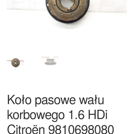
Płatności
Polityka prywatności
Procedura reklamacyjna
Skarga
Wózek
Zamówienia
Koło pasowe wału
Zasady i warunki
korbowego 1.6 HDi
Citroën 9810698080