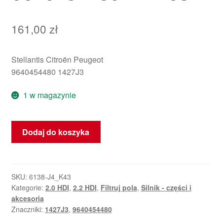
161,00
zł
Stellantis Citroën Peugeot
9640454480 1427J3
1 w magazynie
ilość
Dodaj do koszyka
Filtrbox
Citroën
Peugeot
2.0
SKU:
6138-J4_K43
Kategorie:
2.0 HDI
,
2.2 HDI
,
Filtruj pola
,
Silnik - części i
i
akcesoria
2.2
Znaczniki:
1427J3
,
9640454480
HDi