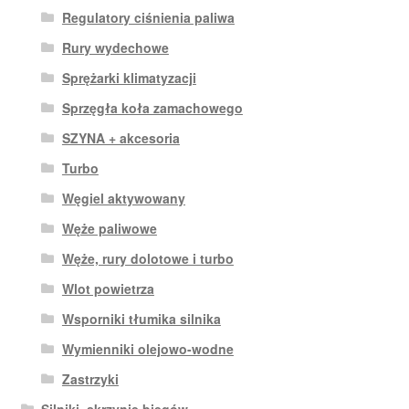
Regulatory ciśnienia paliwa
Rury wydechowe
Sprężarki klimatyzacji
Sprzęgła koła zamachowego
SZYNA + akcesoria
Turbo
Węgiel aktywowany
Węże paliwowe
Węże, rury dolotowe i turbo
Wlot powietrza
Wsporniki tłumika silnika
Wymienniki olejowo-wodne
Zastrzyki
Silniki, skrzynie biegów