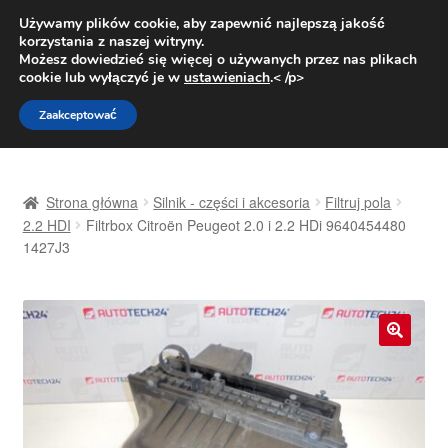
DOSTAWA od 31 zł
Używamy plików cookie, aby zapewnić najlepszą jakość
korzystania z naszej witryny.
Pn.-pt. 9:00-16:00
800 003 167
Możesz dowiedzieć się więcej o używanych przez nas plikach
cookie lub wyłączyć je w
ustawieniach
.< /p>
Przejdź
Przejdź
Menu
Zaakceptować
do
do
nawigacji
treści
Strona główna
Strona główna
Silnik - części i akcesoria
Filtruj pola
Dostawa
2.2 HDI
Filtrbox Citroën Peugeot 2.0 i 2.2 HDi 9640454480
1427J3
Dostawa na cały świat
Kontakt
🔍
Moje konto
O nas