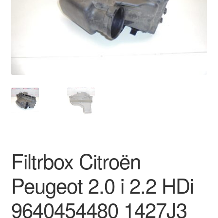
Płatności
Polityka prywatności
Procedura reklamacyjna
Skarga
Wózek
Zamówienia
Filtrbox Citroën
Zasady i warunki
Peugeot 2.0 i 2.2 HDi
9640454480 1427J3