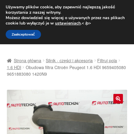
DOSTAWA od 31 zł
Używamy plików cookie, aby zapewnić najlepszą jakość
korzystania z naszej witryny.
Pn.-pt. 9:00-16:00
800 003 167
Możesz dowiedzieć się więcej o używanych przez nas plikach
cookie lub wyłączyć je w
ustawieniach
.< /p>
Przejdź
Przejdź
Menu
Zaakceptować
do
do
nawigacji
treści
Strona główna
Strona główna
Silnik - części i akcesoria
Filtruj pola
Dostawa
1.6 HDI
Obudowa filtra Citroën Peugeot 1.6 HDI 9659405080
9651883080 1420N9
Dostawa na cały świat
Kontakt
🔍
Moje konto
O nas