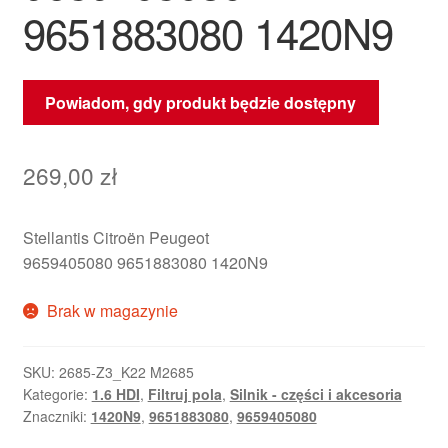
9651883080 1420N9
Powiadom, gdy produkt będzie dostępny
269,00
zł
Stellantis Citroën Peugeot
9659405080 9651883080 1420N9
Brak w magazynie
SKU:
2685-Z3_K22 M2685
Kategorie:
1.6 HDI
,
Filtruj pola
,
Silnik - części i akcesoria
Znaczniki:
1420N9
,
9651883080
,
9659405080