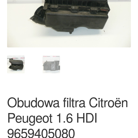
Płatności
Polityka prywatności
Procedura reklamacyjna
Skarga
Wózek
Zamówienia
Obudowa filtra Citroën
Zasady i warunki
Peugeot 1.6 HDI
9659405080