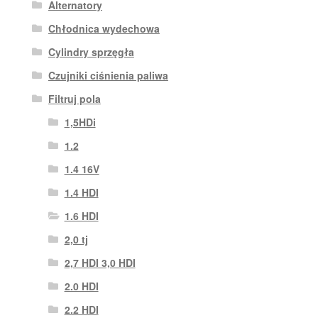
Alternatory
Chłodnica wydechowa
Cylindry sprzęgła
Czujniki ciśnienia paliwa
Filtruj pola
1,5HDi
1.2
1.4 16V
1.4 HDI
1.6 HDI
2,0 tj
2,7 HDI 3,0 HDI
2.0 HDI
2.2 HDI