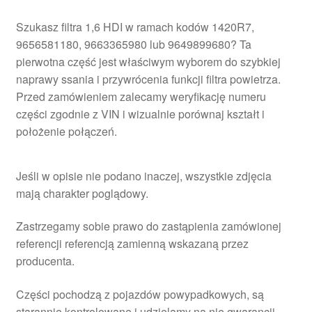
Szukasz filtra 1,6 HDI w ramach kodów 1420R7,
9656581180, 9663365980 lub 9649899680? Ta
pierwotna część jest właściwym wyborem do szybkiej
naprawy ssania i przywrócenia funkcji filtra powietrza.
Przed zamówieniem zalecamy weryfikację numeru
części zgodnie z VIN i wizualnie porównaj kształt i
położenie połączeń.
Jeśli w opisie nie podano inaczej, wszystkie zdjęcia
mają charakter poglądowy.
Zastrzegamy sobie prawo do zastąpienia zamówionej
referencji referencją zamienną wskazaną przez
producenta.
Części pochodzą z pojazdów powypadkowych, są
starannie kontrolowane i udzielamy na nie gwarancji