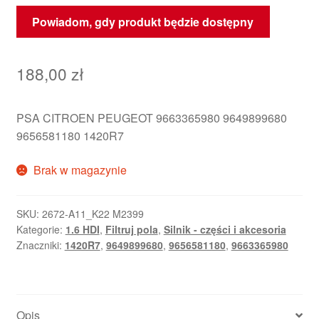
Powiadom, gdy produkt będzie dostępny
188,00
zł
PSA CITROEN PEUGEOT 9663365980 9649899680
9656581180 1420R7
Brak w magazynie
SKU:
2672-A11_K22 M2399
Kategorie:
1.6 HDI
,
Filtruj pola
,
Silnik - części i akcesoria
Znaczniki:
1420R7
,
9649899680
,
9656581180
,
9663365980
Opis