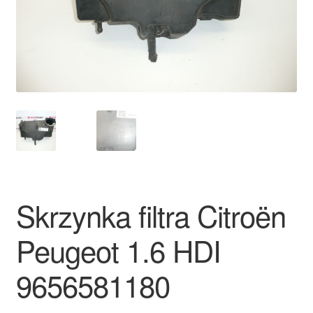
Płatności
Polityka prywatności
Procedura reklamacyjna
Skarga
Wózek
Skrzynka filtra Citroën
Zamówienia
Peugeot 1.6 HDI
Zasady i warunki
9656581180