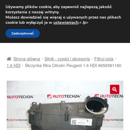
DOSTAWA od 31 zł
Używamy plików cookie, aby zapewnić najlepszą jakość
korzystania z naszej witryny.
Pn.-pt. 9:00-16:00
800 003 167
Możesz dowiedzieć się więcej o używanych przez nas plikach
cookie lub wyłączyć je w
ustawieniach
.< /p>
Przejdź
Przejdź
Menu
Zaakceptować
do
do
nawigacji
treści
Strona główna
Strona główna
Silnik - części i akcesoria
Filtruj pola
Dostawa
1.6 HDI
Skrzynka filtra Citroën Peugeot 1.6 HDI 9656581180
Dostawa na cały świat
Kontakt
🔍
Moje konto
O nas