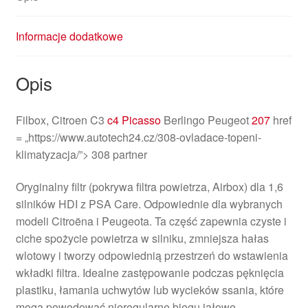
Informacje dodatkowe
Opis
Filbox, Citroen C3
c4 Picasso
Berlingo Peugeot
207
href
= „https://www.autotech24.cz/308-ovladace-topeni-
klimatyzacja/”> 308 partner
Oryginalny filtr (pokrywa filtra powietrza, Airbox) dla 1,6
silników HDI z PSA Care. Odpowiednie dla wybranych
modeli Citroëna i Peugeota. Ta część zapewnia czyste i
ciche spożycie powietrza w silniku, zmniejsza hałas
wlotowy i tworzy odpowiednią przestrzeń do wstawienia
wkładki filtra. Idealne zastępowanie podczas pęknięcia
plastiku, łamania uchwytów lub wycieków ssania, które
mogą powodować nieregularne biegu jałowe,