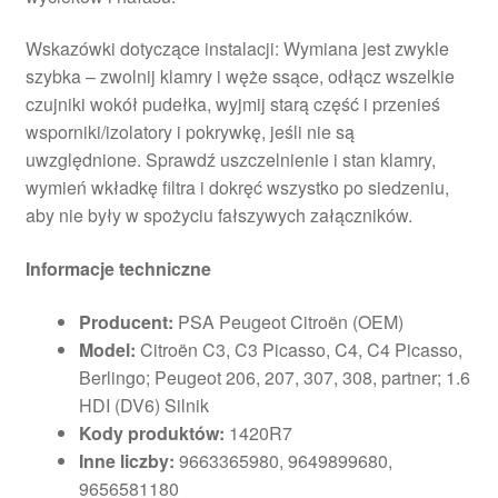
Wskazówki dotyczące instalacji: Wymiana jest zwykle
szybka – zwolnij klamry i węże ssące, odłącz wszelkie
czujniki wokół pudełka, wyjmij starą część i przenieś
wsporniki/izolatory i pokrywkę, jeśli nie są
uwzględnione. Sprawdź uszczelnienie i stan klamry,
wymień wkładkę filtra i dokręć wszystko po siedzeniu,
aby nie były w spożyciu fałszywych załączników.
Informacje techniczne
Producent:
PSA Peugeot Citroën (OEM)
Model:
Citroën C3, C3 Picasso, C4, C4 Picasso,
Berlingo; Peugeot 206, 207, 307, 308, partner; 1.6
HDI (DV6) Silnik
Kody produktów:
1420R7
Inne liczby:
9663365980, 9649899680,
9656581180