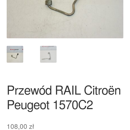
Płatności
Polityka prywatności
Procedura reklamacyjna
Skarga
Wózek
Przewód RAIL Citroën
Zamówienia
Peugeot 1570C2
Zasady i warunki
108,00
zł