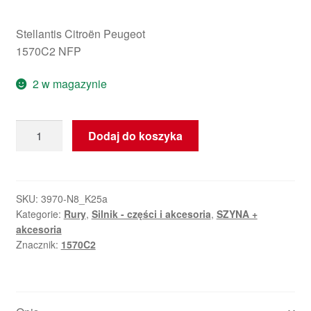
Stellantis Citroën Peugeot
1570C2 NFP
2 w magazynie
ilość
Dodaj do koszyka
Przewód
RAIL
Citroën
Peugeot
SKU:
3970-N8_K25a
Kategorie:
Rury
,
Silnik - części i akcesoria
,
SZYNA +
1570C2
akcesoria
Znacznik:
1570C2