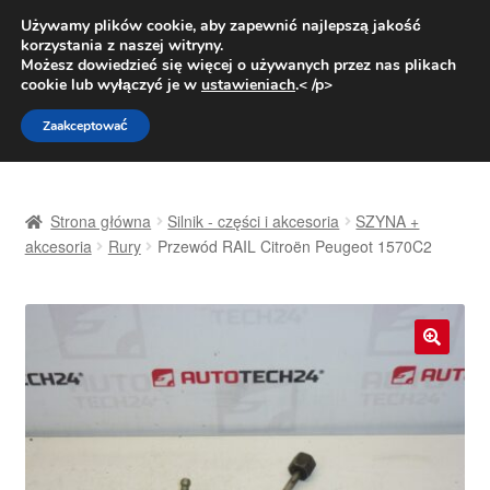
DOSTAWA od 31 zł
Używamy plików cookie, aby zapewnić najlepszą jakość
korzystania z naszej witryny.
Pn.-pt. 9:00-16:00
800 003 167
Możesz dowiedzieć się więcej o używanych przez nas plikach
cookie lub wyłączyć je w
ustawieniach
.< /p>
Przejdź
Przejdź
Menu
Zaakceptować
do
do
nawigacji
treści
Strona główna
Strona główna
Silnik - części i akcesoria
SZYNA +
Dostawa
akcesoria
Rury
Przewód RAIL Citroën Peugeot 1570C2
Dostawa na cały świat
Kontakt
🔍
Moje konto
O nas