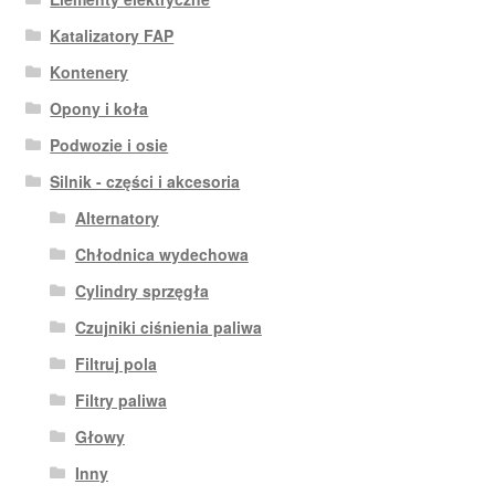
Katalizatory FAP
Kontenery
Opony i koła
Podwozie i osie
Silnik - części i akcesoria
Alternatory
Chłodnica wydechowa
Cylindry sprzęgła
Czujniki ciśnienia paliwa
Filtruj pola
Filtry paliwa
Głowy
Inny