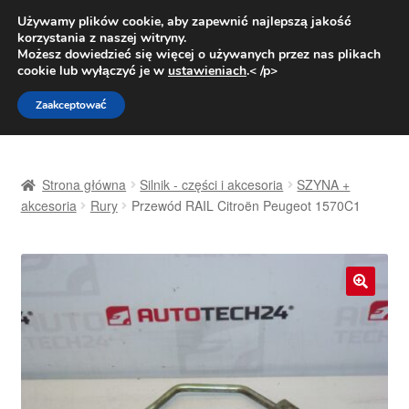
DOSTAWA od 31 zł
Używamy plików cookie, aby zapewnić najlepszą jakość
korzystania z naszej witryny.
Pn.-pt. 9:00-16:00
800 003 167
Możesz dowiedzieć się więcej o używanych przez nas plikach
cookie lub wyłączyć je w
ustawieniach
.< /p>
Przejdź
Przejdź
Menu
Zaakceptować
do
do
nawigacji
treści
Strona główna
Strona główna
Silnik - części i akcesoria
SZYNA +
Dostawa
akcesoria
Rury
Przewód RAIL Citroën Peugeot 1570C1
Dostawa na cały świat
Kontakt
🔍
Moje konto
O nas