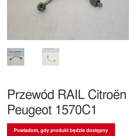
Płatności
Polityka prywatności
Procedura reklamacyjna
Skarga
Wózek
Przewód RAIL Citroën
Zamówienia
Peugeot 1570C1
Zasady i warunki
Powiadom, gdy produkt będzie dostępny