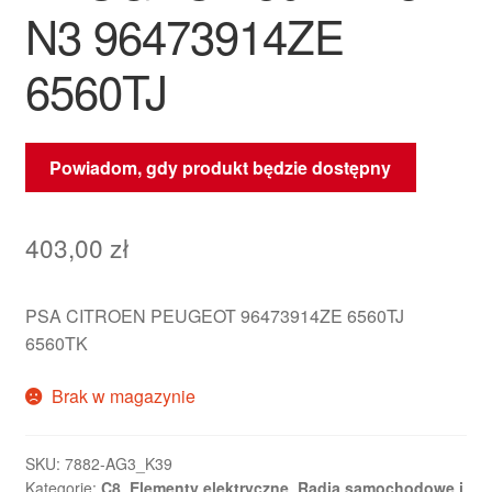
N3 96473914ZE
6560TJ
Powiadom, gdy produkt będzie dostępny
403,00
zł
PSA CITROEN PEUGEOT 96473914ZE 6560TJ
6560TK
Brak w magazynie
SKU:
7882-AG3_K39
Kategorie:
C8
,
Elementy elektryczne
,
Radia samochodowe i