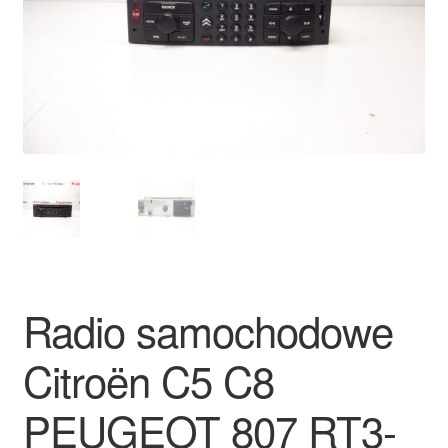
Płatności
Polityka prywatności
Procedura reklamacyjna
Skarga
Wózek
Zamówienia
Radio samochodowe
Zasady i warunki
Citroën C5 C8
PEUGEOT 807 RT3-