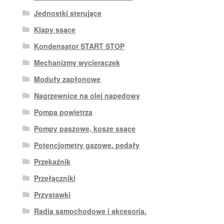
Jednostki sterujące
Klapy ssące
Kondensator START STOP
Mechanizmy wycieraczek
Moduły zapłonowe
Nagrzewnice na olej napędowy
Pompa powietrza
Pompy paszowe, kosze ssące
Potencjometry gazowe. pedały
Przekaźnik
Przełączniki
Przystawki
Radia samochodowe i akcesoria.