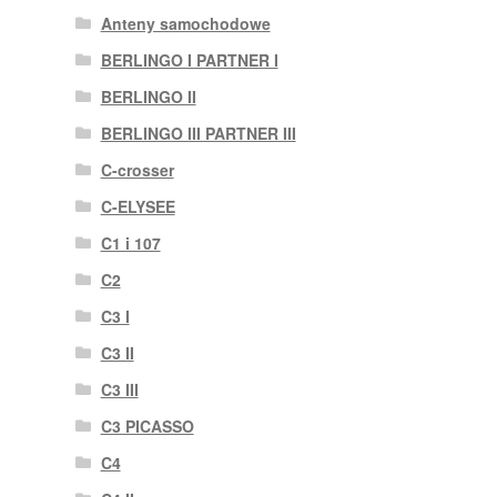
Anteny samochodowe
BERLINGO I PARTNER I
BERLINGO II
BERLINGO III PARTNER III
C-crosser
C-ELYSEE
C1 i 107
C2
C3 I
C3 II
C3 III
C3 PICASSO
C4