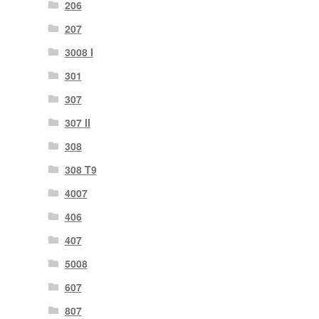
206
207
3008 I
301
307
307 II
308
308 T9
4007
406
407
5008
607
807