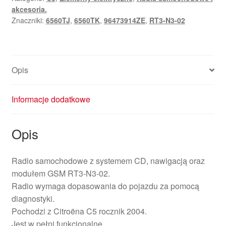
akcesoria.
Znaczniki:
6560TJ
,
6560TK
,
96473914ZE
,
RT3-N3-02
Opis
Informacje dodatkowe
Opis
Radio samochodowe z systemem CD, nawigacją oraz
modułem GSM RT3-N3-02.
Radio wymaga dopasowania do pojazdu za pomocą
diagnostyki.
Pochodzi z Citroëna C5 rocznik 2004.
Jest w pełni funkcjonalne.