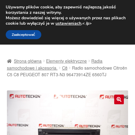
DOSTAWA od 31 zł
Używamy plików cookie, aby zapewnić najlepszą jakość
korzystania z naszej witryny.
Pn.-pt. 9:00-16:00
800 003 167
Możesz dowiedzieć się więcej o używanych przez nas plikach
cookie lub wyłączyć je w
ustawieniach
.< /p>
Przejdź
Przejdź
Menu
Zaakceptować
do
do
nawigacji
treści
Strona główna
Strona główna
Elementy elektryczne
Radia
Dostawa
samochodowe i akcesoria.
C8
Radio samochodowe Citroën
C5 C8 PEUGEOT 807 RT3-N3 96473914ZE 6560TJ
Dostawa na cały świat
Kontakt
🔍
Moje konto
O nas