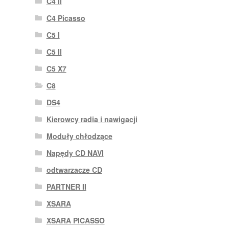
C4 II
C4 Picasso
C5 I
C5 II
C5 X7
C8
DS4
Kierowcy radia i nawigacji
Moduły chłodzące
Napędy CD NAVI
odtwarzacze CD
PARTNER II
XSARA
XSARA PICASSO