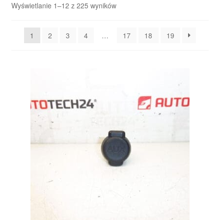
Posortowane
Wyświetlanie 1–12 z 225 wyników
według
Płatności
najnowszych
1
2
3
4
…
17
18
19
Polityka prywatności
Procedura reklamacyjna
Skarga
Wózek
Zamówienia
Zasady i warunki