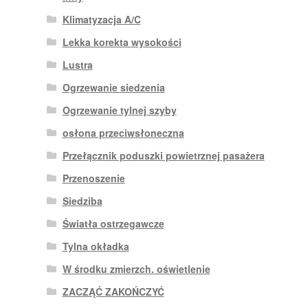
Klimatyzacja A/C
Lekka korekta wysokości
Lustra
Ogrzewanie siedzenia
Ogrzewanie tylnej szyby
osłona przeciwsłoneczna
Przełącznik poduszki powietrznej pasażera
Przenoszenie
Siedziba
Światła ostrzegawcze
Tylna okładka
W środku zmierzch. oświetlenie
ZACZĄĆ ZAKOŃCZYĆ