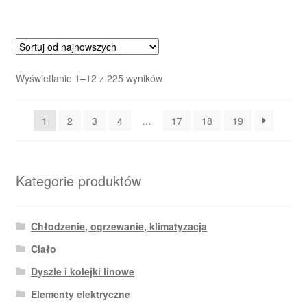
Posortowane
Wyświetlanie 1–12 z 225 wyników
według
najnowszych
1
2
3
4
…
17
18
19
Kategorie produktów
Chłodzenie, ogrzewanie, klimatyzacja
Ciało
Dyszle i kolejki linowe
Elementy elektryczne