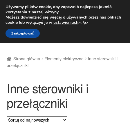
DOSTAWA od 31 zł
Używamy plików cookie, aby zapewnić najlepszą jakość
korzystania z naszej witryny.
Pn.-pt. 9:00-16:00
800 003 167
Możesz dowiedzieć się więcej o używanych przez nas plikach
cookie lub wyłączyć je w
ustawieniach
.< /p>
Przejdź
Przejdź
Menu
Zaakceptować
do
do
nawigacji
treści
Strona główna
Strona główna
Elementy elektryczne
Inne sterowniki i
Dostawa
przełączniki
Dostawa na cały świat
Inne sterowniki i
Kontakt
przełączniki
Moje konto
O nas