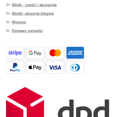
Silnik - części i akcesoria
Silniki, skrzynie biegów
Wnętrze
Zestawy narzędzi