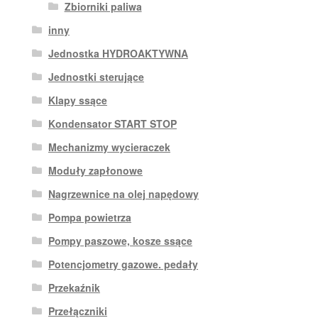
Zbiorniki paliwa
inny
Jednostka HYDROAKTYWNA
Jednostki sterujące
Klapy ssące
Kondensator START STOP
Mechanizmy wycieraczek
Moduły zapłonowe
Nagrzewnice na olej napędowy
Pompa powietrza
Pompy paszowe, kosze ssące
Potencjometry gazowe. pedały
Przekaźnik
Przełączniki