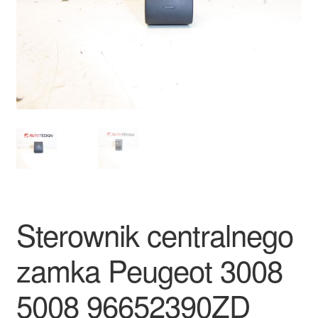
Płatności
Polityka prywatności
Procedura reklamacyjna
Skarga
Wózek
Zamówienia
Sterownik centralnego
Zasady i warunki
zamka Peugeot 3008
5008 96652390ZD