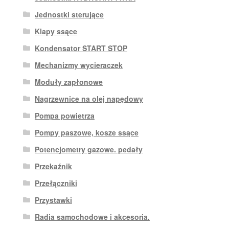
Jednostki sterujące
Klapy ssące
Kondensator START STOP
Mechanizmy wycieraczek
Moduły zapłonowe
Nagrzewnice na olej napędowy
Pompa powietrza
Pompy paszowe, kosze ssące
Potencjometry gazowe. pedały
Przekaźnik
Przełączniki
Przystawki
Radia samochodowe i akcesoria.