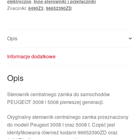
elektryczne
,
Inne sterowniki i przełączniki
5008
Znaczniki:
6490Z3
,
96652390ZD
96652390ZD
6490Z3
Opis
Informacje dodatkowe
Opis
Sterownik centralnego zamka do samochodów
PEUGEOT 3008 i 5008 pierwszej generacji.
Oryginalny sterownik centralnego zamka przeznaczony
do modeli Peugeot 3008 I oraz 5008 I. Część jest
identyfikowana również kodami 96652390ZD oraz