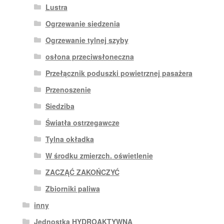
Lustra
Ogrzewanie siedzenia
Ogrzewanie tylnej szyby
osłona przeciwsłoneczna
Przełącznik poduszki powietrznej pasażera
Przenoszenie
Siedziba
Światła ostrzegawcze
Tylna okładka
W środku zmierzch. oświetlenie
ZACZĄĆ ZAKOŃCZYĆ
Zbiorniki paliwa
inny
Jednostka HYDROAKTYWNA