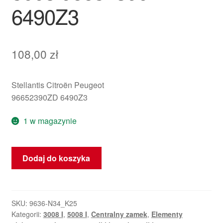
6490Z3
108,00
zł
Stellantis Citroën Peugeot
96652390ZD 6490Z3
1 w magazynie
ilość
Dodaj do koszyka
Sterownik
centralnego
zamka
Peugeot
SKU:
9636-N34_K25
Kategorii:
3008 I
,
5008 I
,
Centralny zamek
,
Elementy
3008