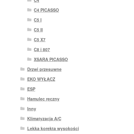
C4 PICASSO
C5 I
C5 II
C5 X7
C8 i 807
XSARA PICASSO
Drzwi przesuwne
EKO WYŁĄCZ
ESP
Hamulec ręczny
Inny
Klimatyzacja A/C
Lekka korekta wysokości