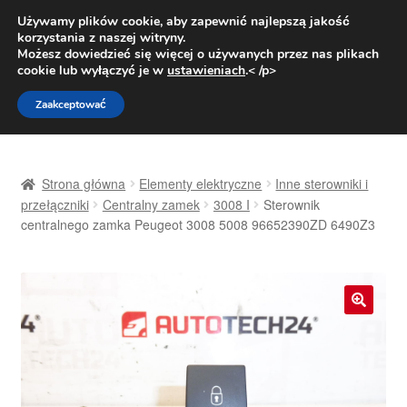
DOSTAWA od 31 zł
Używamy plików cookie, aby zapewnić najlepszą jakość
korzystania z naszej witryny.
Pn.-pt. 9:00-16:00
800 003 167
Możesz dowiedzieć się więcej o używanych przez nas plikach
cookie lub wyłączyć je w
ustawieniach
.< /p>
Przejdź
Przejdź
Menu
Zaakceptować
do
do
nawigacji
treści
Strona główna
Strona główna
Elementy elektryczne
Inne sterowniki i
Dostawa
przełączniki
Centralny zamek
3008 I
Sterownik
centralnego zamka Peugeot 3008 5008 96652390ZD 6490Z3
Dostawa na cały świat
Kontakt
🔍
Moje konto
O nas