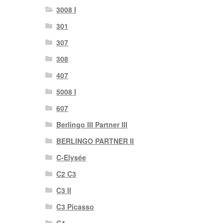
3008 I
301
307
308
407
5008 I
607
Berlingo III Partner III
BERLINGO PARTNER II
C-Elysée
C2 C3
C3 II
C3 Picasso
C4