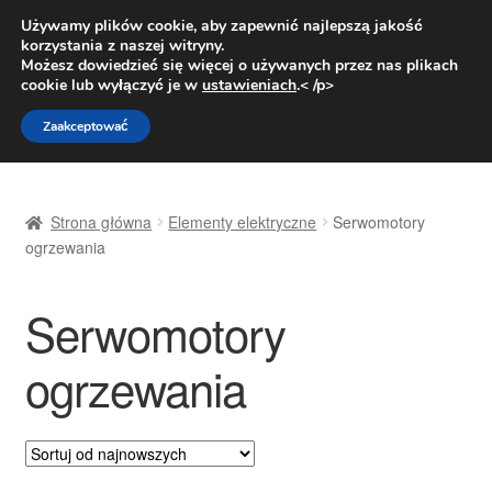
DOSTAWA od 31 zł
Używamy plików cookie, aby zapewnić najlepszą jakość
korzystania z naszej witryny.
Pn.-pt. 9:00-16:00
800 003 167
Możesz dowiedzieć się więcej o używanych przez nas plikach
cookie lub wyłączyć je w
ustawieniach
.< /p>
Przejdź
Przejdź
Menu
Zaakceptować
do
do
nawigacji
treści
Strona główna
Strona główna
Elementy elektryczne
Serwomotory
Dostawa
ogrzewania
Dostawa na cały świat
Serwomotory
Kontakt
ogrzewania
Moje konto
O nas