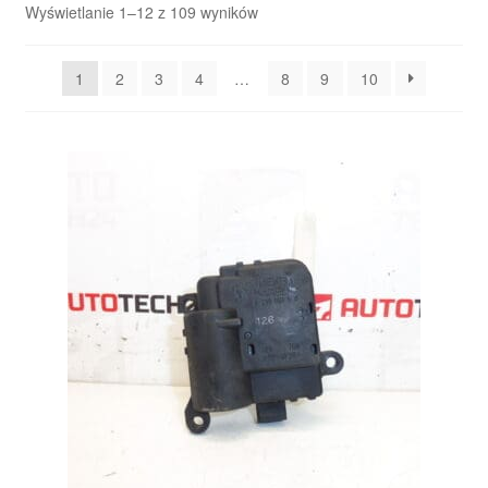
Posortowane
Wyświetlanie 1–12 z 109 wyników
według
Płatności
najnowszych
1
2
3
4
…
8
9
10
Polityka prywatności
Procedura reklamacyjna
Skarga
Wózek
Zamówienia
Zasady i warunki