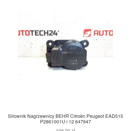
Siłownik Nagrzewnicy BEHR Citroën Peugeot EAD515
P2861001U i 12 647947
108,00
zł