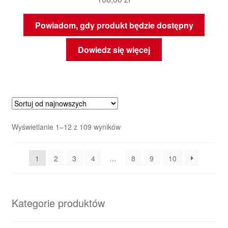
Powiadom, gdy produkt będzie dostępny
Dowiedz się więcej
Posortowane
Wyświetlanie 1–12 z 109 wyników
według
najnowszych
1
2
3
4
…
8
9
10
Kategorie produktów