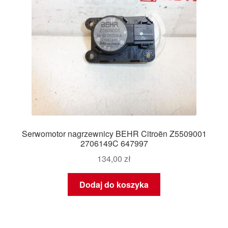
Serwomotor nagrzewnicy BEHR Citroën Z5509001
2706149C 647997
134,00
zł
Dodaj do koszyka