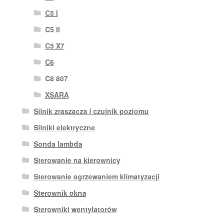
C5 I
C5 II
C5 X7
C6
C8 807
XSARA
Silnik zraszacza i czujnik poziomu
Silniki elektryczne
Sonda lambda
Sterowanie na kierownicy
Sterowanie ogrzewaniem klimatyzacji
Sterownik okna
Sterowniki wentylatorów