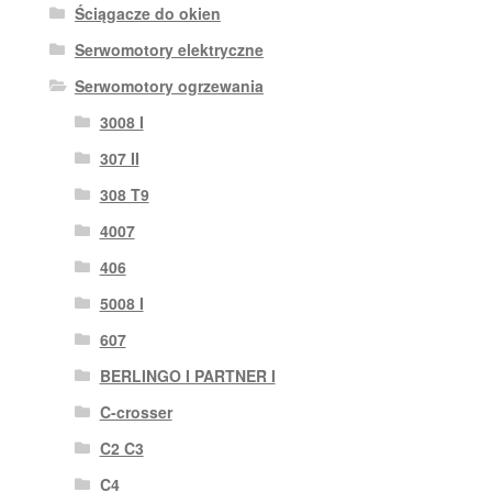
Ściągacze do okien
Serwomotory elektryczne
Serwomotory ogrzewania
3008 I
307 II
308 T9
4007
406
5008 I
607
BERLINGO I PARTNER I
C-crosser
C2 C3
C4