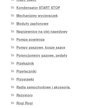
Kondensator START STOP
Mechanizmy wycieraczek
Moduły zapłonowe
Nagrzewnice na olej napędowy
Pompa powietrza
Pompy paszowe, kosze ssące
Potencjometry gazowe. pedały
Przekaźnik
Przełączniki
Przystawki
Radia samochodowe i akcesoria.
Rezystory
Rogi Rogi