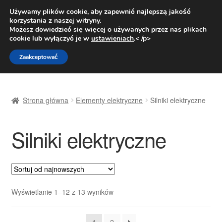
DOSTAWA od 31 zł
Używamy plików cookie, aby zapewnić najlepszą jakość
korzystania z naszej witryny.
Pn.-pt. 9:00-16:00
800 003 167
Możesz dowiedzieć się więcej o używanych przez nas plikach
cookie lub wyłączyć je w
ustawieniach
.< /p>
Przejdź
Przejdź
Menu
Zaakceptować
do
do
nawigacji
treści
Strona główna
Strona główna
Elementy elektryczne
Silniki elektryczne
Dostawa
Silniki elektryczne
Dostawa na cały świat
Kontakt
Moje konto
Posortowane
Wyświetlanie 1–12 z 13 wyników
według
O nas
najnowszych