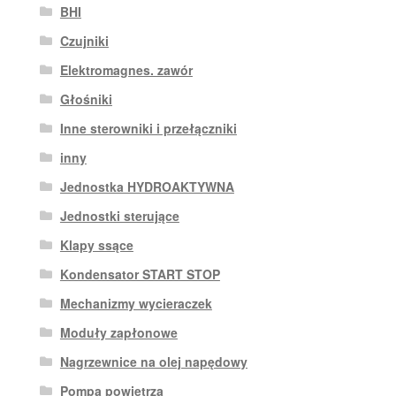
BHI
Czujniki
Elektromagnes. zawór
Głośniki
Inne sterowniki i przełączniki
inny
Jednostka HYDROAKTYWNA
Jednostki sterujące
Klapy ssące
Kondensator START STOP
Mechanizmy wycieraczek
Moduły zapłonowe
Nagrzewnice na olej napędowy
Pompa powietrza