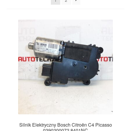
1
2
Płatności
Polityka prywatności
Procedura reklamacyjna
Skarga
Wózek
Zamówienia
Zasady i warunki
Silnik Elektryczny Bosch Citroën C4 Picasso
0390200072 8401NC