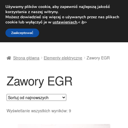
DOSTAWA od 31 zł
Używamy plików cookie, aby zapewnić najlepszą jakość
korzystania z naszej witryny.
Pn.-pt. 9:00-16:00
800 003 167
Możesz dowiedzieć się więcej o używanych przez nas plikach
cookie lub wyłączyć je w
ustawieniach
.< /p>
Przejdź
Przejdź
Menu
Zaakceptować
do
do
nawigacji
treści
Strona główna
Strona główna
Elementy elektryczne
Zawory EGR
Dostawa
Zawory EGR
Dostawa na cały świat
Kontakt
Moje konto
Posortowane
Wyświetlanie wszystkich wyników: 9
według
O nas
najnowszych