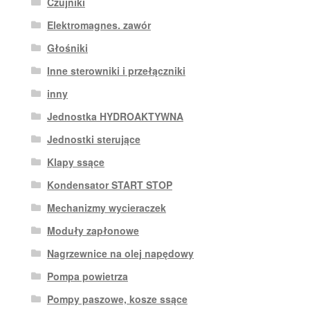
Czujniki
Elektromagnes. zawór
Głośniki
Inne sterowniki i przełączniki
inny
Jednostka HYDROAKTYWNA
Jednostki sterujące
Klapy ssące
Kondensator START STOP
Mechanizmy wycieraczek
Moduły zapłonowe
Nagrzewnice na olej napędowy
Pompa powietrza
Pompy paszowe, kosze ssące