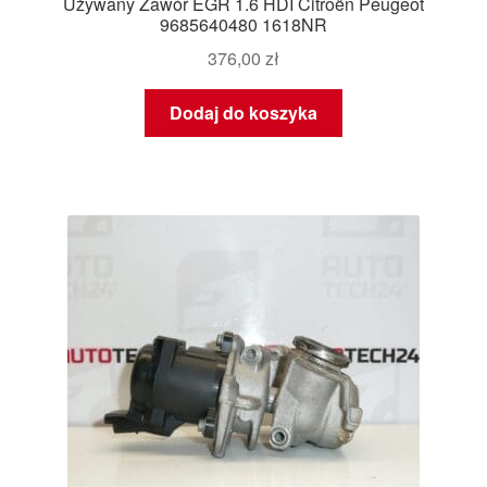
Używany Zawór EGR 1.6 HDI Citroën Peugeot
9685640480 1618NR
376,00
zł
Dodaj do koszyka