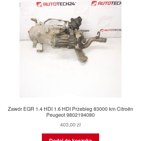
Płatności
Polityka prywatności
Procedura reklamacyjna
Skarga
Wózek
Zamówienia
Zawór EGR 1.4 HDI 1.6 HDI Przebieg 83000 km Citroën
Zasady i warunki
Peugeot 9802194080
403,00
zł
Dodaj do koszyka