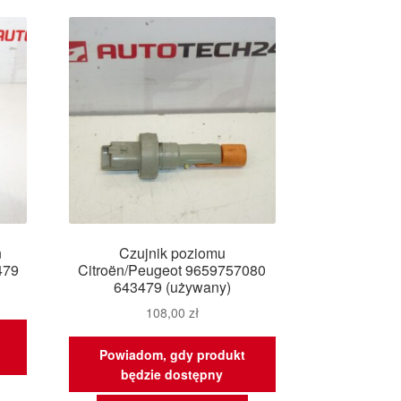
owszych
n
Czujnik poziomu
479
Citroën/Peugeot 9659757080
643479 (używany)
108,00
zł
Powiadom, gdy produkt
będzie dostępny