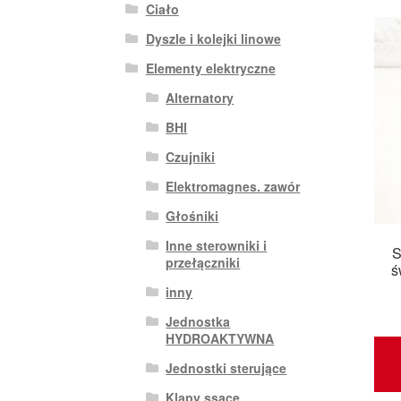
Ciało
Dyszle i kolejki linowe
Elementy elektryczne
Alternatory
BHI
Czujniki
Elektromagnes. zawór
Głośniki
Inne sterowniki i
S
przełączniki
ś
inny
Jednostka
HYDROAKTYWNA
Jednostki sterujące
Klapy ssące