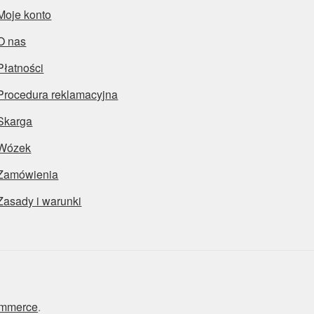
Moje konto
O nas
Płatności
Procedura reklamacyjna
Skarga
Wózek
Zamówienia
Zasady i warunki
ommerce
.