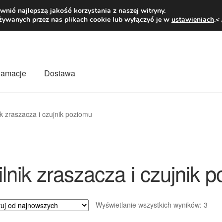
1 zł
Pn.-pt. 9
nić najlepszą jakość korzystania z naszej witryny.
żywanych przez nas plikach cookie lub wyłączyć je w
ustawieniach
.<
klamacje
Dostawa
wiat
Kontakt
Moje konto
O nas
Płatności
Polityka prywatności
ik zraszacza i czujnik poziomu
mówienia
Zasady i warunki
ilnik zraszacza i czujnik 
Poso
Wyświetlanie wszystkich wyników: 3
wed