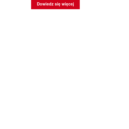
Dowiedz się więcej
rtowane
ług
owszych