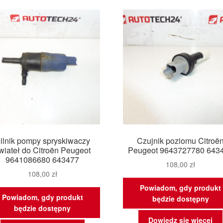
najn
ilnik pompy spryskiwaczy
Czujnik poziomu Citroë
wiateł do Citroën Peugeot
Peugeot 9643727780 643
9641086680 643477
108,00
zł
108,00
zł
Powiadom, gdy produkt
Powiadom, gdy produkt
będzie dostępny
będzie dostępny
Dowiedz się więcej