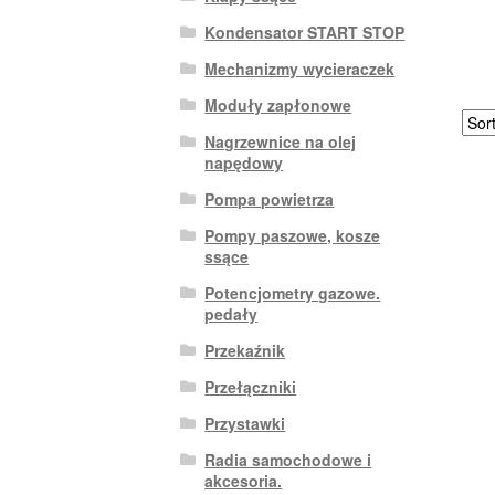
Kondensator START STOP
Mechanizmy wycieraczek
Moduły zapłonowe
Nagrzewnice na olej
napędowy
Pompa powietrza
Pompy paszowe, kosze
ssące
Potencjometry gazowe.
pedały
Przekaźnik
Przełączniki
Przystawki
Radia samochodowe i
akcesoria.