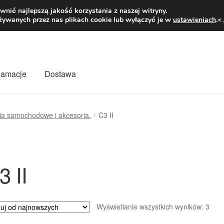
1 zł
Pn.-pt. 9
nić najlepszą jakość korzystania z naszej witryny.
żywanych przez nas plikach cookie lub wyłączyć je w
ustawieniach
.<
klamacje
Dostawa
wiat
Kontakt
Moje konto
O nas
Płatności
Polityka prywatności
ia samochodowe i akcesoria.
C3 II
mówienia
Zasady i warunki
3 II
Poso
Wyświetlanie wszystkich wyników: 3
wed