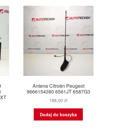
owszych
D
Antena Citroën Peugeot
3
9666154380 6561JT 6587G3
5XT
188,00
zł
Dodaj do koszyka