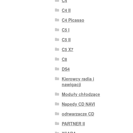
C4
C4 II
C4 Picasso
C5 I
C5 II
C5 X7
C8
DS4
Kierowcy radia i
nawigacji
Moduły chłodzące
Napędy CD NAVI
odtwarzacze CD
PARTNER II