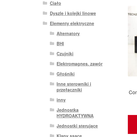
Ciało
Dyszle i kolejki linowe
Elementy elektryczne
Alternatory
BHI
Czujniki
Elektromagnes. zawór
Głośniki
Inne sterowniki i
przełączniki
Con
inny
Jednostka
HYDROAKTYWNA
Jednostki sterujące
Klapy ssące