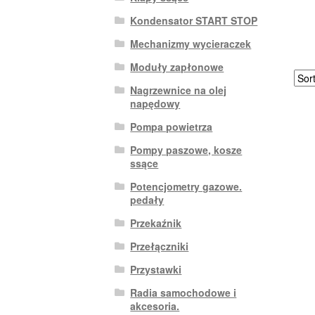
Kondensator START STOP
Mechanizmy wycieraczek
Moduły zapłonowe
Nagrzewnice na olej
napędowy
Pompa powietrza
Pompy paszowe, kosze
ssące
Potencjometry gazowe.
pedały
Przekaźnik
Przełączniki
Przystawki
Radia samochodowe i
akcesoria.