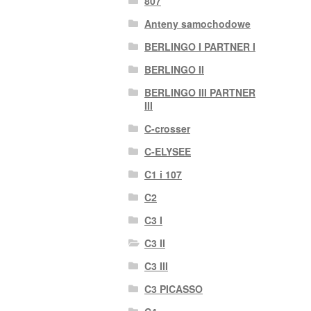
807
Anteny samochodowe
BERLINGO I PARTNER I
BERLINGO II
BERLINGO III PARTNER
III
C-crosser
C-ELYSEE
C1 i 107
C2
C3 I
C3 II
C3 III
C3 PICASSO