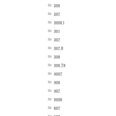
206
207
3008 I
301
307
307 II
308
308 T9
4007
406
407
5008
607