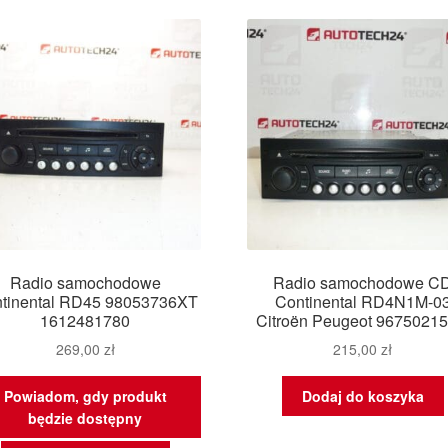
najn
Radio samochodowe
Radio samochodowe C
tinental RD45 98053736XT
Continental RD4N1M-0
1612481780
Citroën Peugeot 9675021
269,00
zł
215,00
zł
Powiadom, gdy produkt
Dodaj do koszyka
będzie dostępny