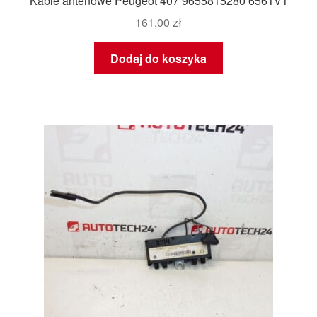
Kable antenowe Peugeot 407 9655815280 6561V1
161,00
zł
Dodaj do koszyka