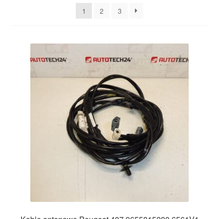
najnowszych
1
2
3
Płatności
Polityka prywatności
Procedura reklamacyjna
Skarga
Wózek
Zamówienia
Zasady i warunki