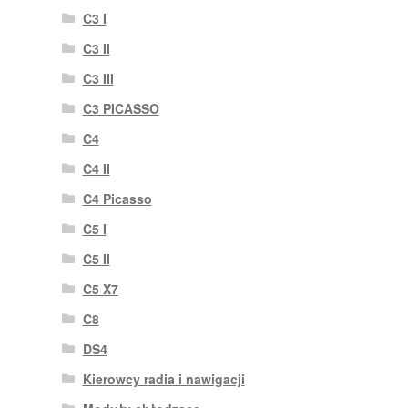
C3 I
C3 II
C3 III
C3 PICASSO
C4
C4 II
C4 Picasso
C5 I
C5 II
C5 X7
C8
DS4
Kierowcy radia i nawigacji