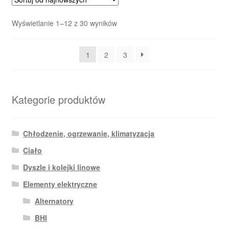
Posortowane
Wyświetlanie 1–12 z 30 wyników
według
najnowszych
1
2
3
Kategorie produktów
Chłodzenie, ogrzewanie, klimatyzacja
Ciało
Dyszle i kolejki linowe
Elementy elektryczne
Alternatory
BHI