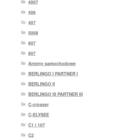
4007
406
407
5008
607
807
Anteny samochodowe
BERLINGO I PARTNER I
BERLINGO II
BERLINGO III PARTNER III
C-crosser
C-ELYSEE
C1 i 107
C2