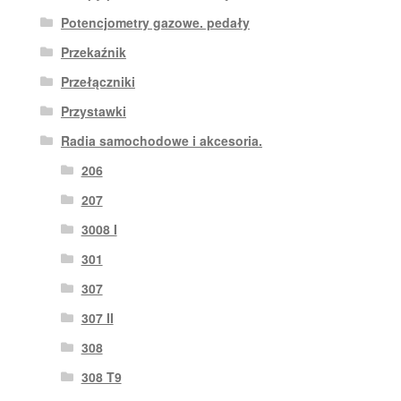
Potencjometry gazowe. pedały
Przekaźnik
Przełączniki
Przystawki
Radia samochodowe i akcesoria.
206
207
3008 I
301
307
307 II
308
308 T9