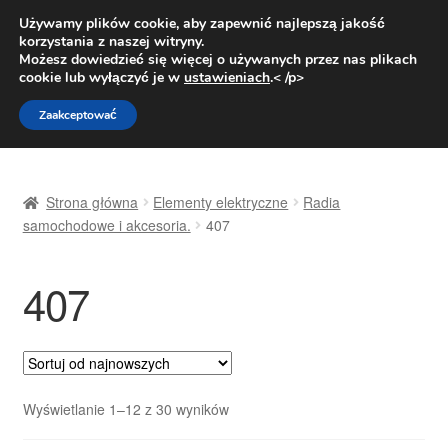
DOSTAWA od 31 zł
Używamy plików cookie, aby zapewnić najlepszą jakość
korzystania z naszej witryny.
Pn.-pt. 9:00-16:00
800 003 167
Możesz dowiedzieć się więcej o używanych przez nas plikach
cookie lub wyłączyć je w
ustawieniach
.< /p>
Przejdź
Przejdź
Menu
Zaakceptować
do
do
nawigacji
treści
Strona główna
Strona główna
Elementy elektryczne
Radia
Dostawa
samochodowe i akcesoria.
407
Dostawa na cały świat
407
Kontakt
Moje konto
Posortowane
Wyświetlanie 1–12 z 30 wyników
O nas
według