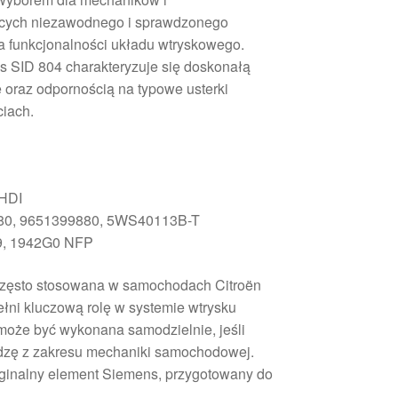
ących niezawodnego i sprawdzonego
a funkcjonalności układu wtryskowego.
s SID 804 charakteryzuje się doskonałą
e oraz odpornością na typowe usterki
ciach.
 HDI
80, 9651399880, 5WS40113B-T
9, 1942G0 NFP
t często stosowana w samochodach Citroën
ełni kluczową rolę w systemie wtrysku
 może być wykonana samodzielnie, jeśli
zę z zakresu mechaniki samochodowej.
ryginalny element Siemens, przygotowany do