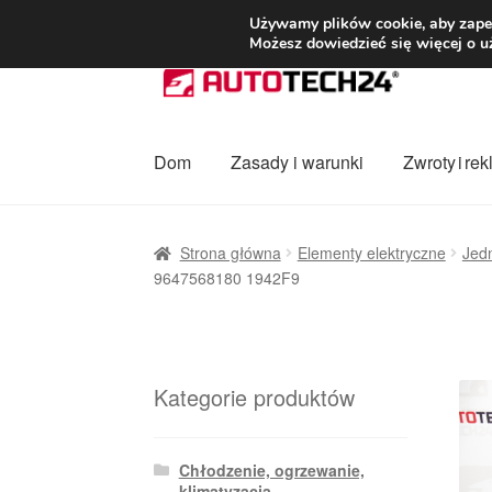
DOSTAWA od 3
Używamy plików cookie, aby zapew
Możesz dowiedzieć się więcej o u
Przejdź
Przejdź
do
do
nawigacji
treści
Dom
Zasady i warunki
Zwroty i re
Strona główna
Dostawa
Dostawa na cały ś
Strona główna
Elementy elektryczne
Jedn
9647568180 1942F9
Procedura reklamacyjna
Skarga
Wózek
Za
Kategorie produktów
Chłodzenie, ogrzewanie,
klimatyzacja