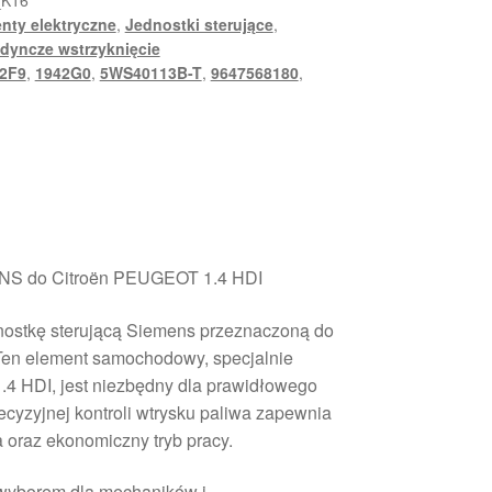
_K16
nty elektryczne
,
Jednostki sterujące
,
edyncze wstrzyknięcie
2F9
,
1942G0
,
5WS40113B-T
,
9647568180
,
ENS do Citroën PEUGEOT 1.4 HDI
dnostkę sterującą Siemens przeznaczoną do
 Ten element samochodowy, specjalnie
.4 HDI, jest niezbędny dla prawidłowego
recyzyjnej kontroli wtrysku paliwa zapewnia
 oraz ekonomiczny tryb pracy.
 wyborem dla mechaników i