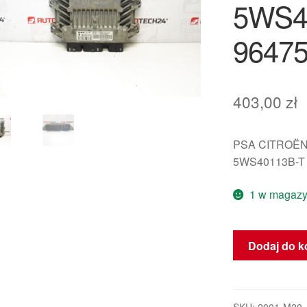
5WS4
96475
403,00
zł
PSA CITROËN
5WS40113B-T
1 w magazy
ilość
Dodaj do k
Jednostka
Sterująca
Siemens
SID