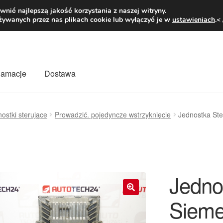
1 zł
Pn.-pt. 9
nić najlepszą jakość korzystania z naszej witryny.
żywanych przez nas plikach cookie lub wyłączyć je w
ustawieniach
.<
klamacje
Dostawa
wiat
Kontakt
Moje konto
O nas
Płatności
Polityka prywatności
ostki sterujące
Prowadzić. pojedyncze wstrzyknięcie
Jednostka St
mówienia
Zasady i warunki
Jedno
Sieme
🔍