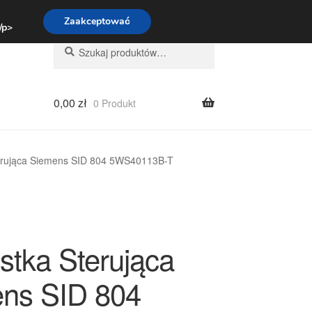
:00-16:00
800 003 167
Zaakceptować
 /p>
Szukaj:
Szukaj
0,00
zł
0 Produkt
erująca Siemens SID 804 5WS40113B-T
stka Sterująca
ns SID 804