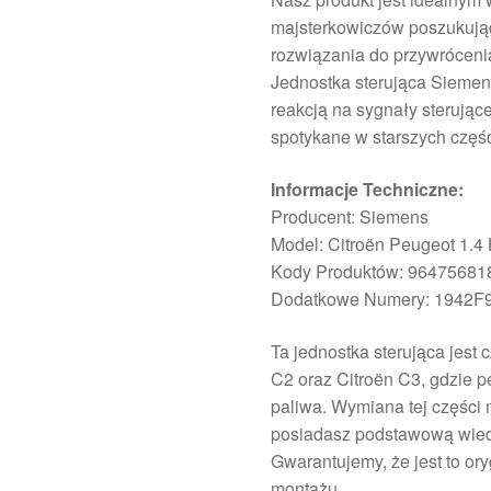
majsterkowiczów poszukuj
rozwiązania do przywróceni
Jednostka sterująca Siemen
reakcją na sygnały sterując
spotykane w starszych częś
Informacje Techniczne:
Producent: Siemens
Model: Citroën Peugeot 1.4
Kody Produktów: 96475681
Dodatkowe Numery: 1942F
Ta jednostka sterująca jes
C2 oraz Citroën C3, gdzie p
paliwa. Wymiana tej części
posiadasz podstawową wied
Gwarantujemy, że jest to o
montażu.