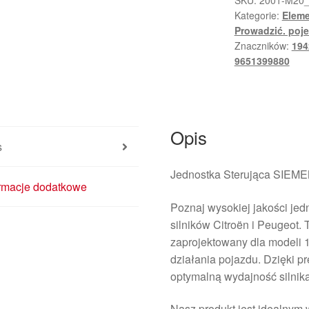
SKU:
2001-M20
Kategorie:
Eleme
804
Prowadzić. poj
5WS40113B-
Znaczników:
194
T
9651399880
9647568180
1942F9
Opis
s
Jednostka Sterująca SIEM
ormacje dodatkowe
Poznaj wysokiej jakości je
silników Citroën i Peugeot.
zaprojektowany dla modeli 1
działania pojazdu. Dzięki p
optymalną wydajność silnika
Nasz produkt jest idealnym