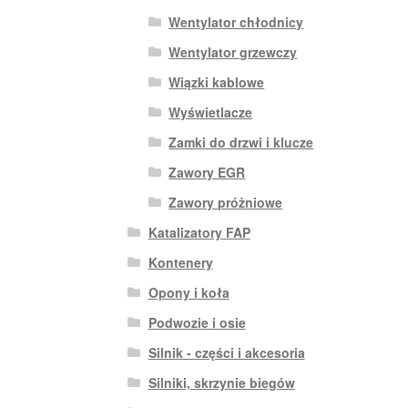
Wentylator chłodnicy
Wentylator grzewczy
Wiązki kablowe
Wyświetlacze
Zamki do drzwi i klucze
Zawory EGR
Zawory próżniowe
Katalizatory FAP
Kontenery
Opony i koła
Podwozie i osie
Silnik - części i akcesoria
Silniki, skrzynie biegów