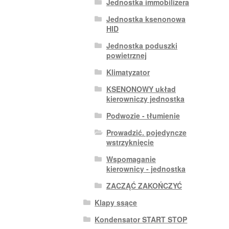
Jednostka immobilizera
Jednostka ksenonowa
HID
Jednostka poduszki
powietrznej
Klimatyzator
KSENONOWY układ
kierowniczy jednostka
Podwozie - tłumienie
Prowadzić. pojedyncze
wstrzyknięcie
Wspomaganie
kierownicy - jednostka
ZACZĄĆ ZAKOŃCZYĆ
Klapy ssące
Kondensator START STOP