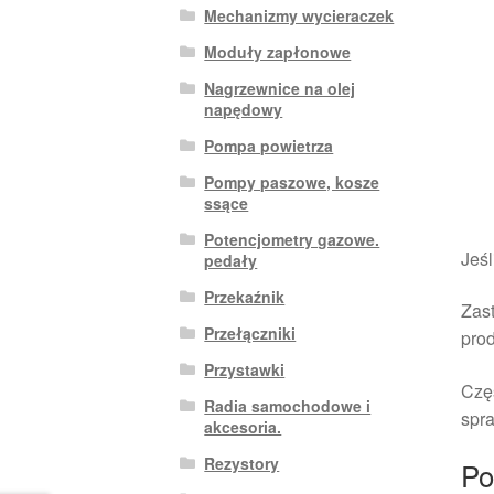
Mechanizmy wycieraczek
Moduły zapłonowe
Nagrzewnice na olej
napędowy
Pompa powietrza
Pompy paszowe, kosze
ssące
Potencjometry gazowe.
Jeśl
pedały
Przekaźnik
Zast
Przełączniki
pro
Przystawki
Czę
Radia samochodowe i
spra
akcesoria.
Rezystory
Po