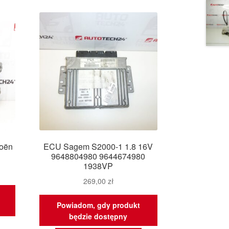
roën
ECU Sagem S2000-1 1.8 16V
9648804980 9644674980
1938VP
269,00
zł
Powiadom, gdy produkt
będzie dostępny