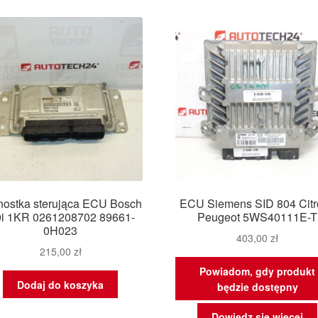
nostka sterująca ECU Bosch
ECU Siemens SID 804 Cit
0i 1KR 0261208702 89661-
Peugeot 5WS40111E-T
0H023
403,00
zł
215,00
zł
Powiadom, gdy produkt
Dodaj do koszyka
będzie dostępny
Dowiedz się więcej