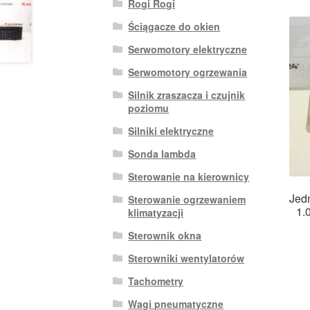
Rogi Rogi
Ściągacze do okien
Serwomotory elektryczne
Serwomotory ogrzewania
Silnik zraszacza i czujnik
poziomu
Silniki elektryczne
Sonda lambda
Sterowanie na kierownicy
Jed
Sterowanie ogrzewaniem
1.
klimatyzacji
Sterownik okna
Sterowniki wentylatorów
Tachometry
Wagi pneumatyczne