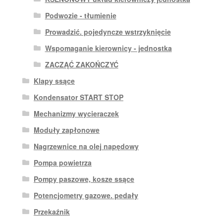
Podwozie - tłumienie
Prowadzić. pojedyncze wstrzyknięcie
Wspomaganie kierownicy - jednostka
ZACZĄĆ ZAKOŃCZYĆ
Klapy ssące
Kondensator START STOP
Mechanizmy wycieraczek
Moduły zapłonowe
Nagrzewnice na olej napędowy
Pompa powietrza
Pompy paszowe, kosze ssące
Potencjometry gazowe. pedały
Przekaźnik