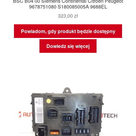
BSC B04 00 Siemens Continental Citroën Peugeot
9678751080 S180085005A 9688EL
323,00
zł
Powiadom, gdy produkt będzie dostępny
Dowiedz się więcej