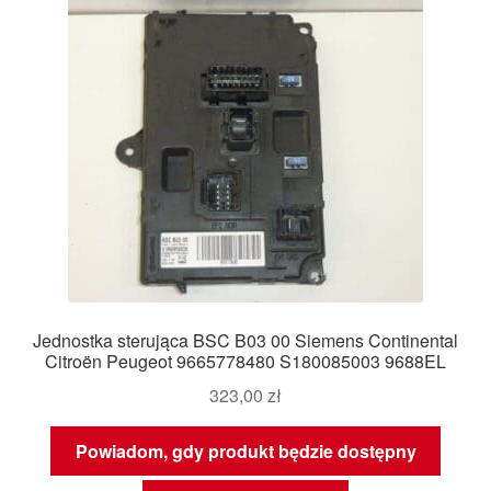
Jednostka sterująca BSC B03 00 Siemens Continental
Citroën Peugeot 9665778480 S180085003 9688EL
323,00
zł
Powiadom, gdy produkt będzie dostępny