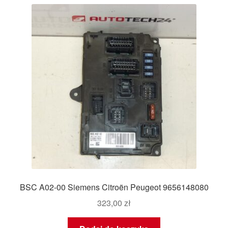
najnowszych
Płatności
Polityka prywatności
Procedura reklamacyjna
Skarga
Wózek
Zamówienia
Zasady i warunki
BSC A02-00 Siemens Citroën Peugeot 9656148080
323,00
zł