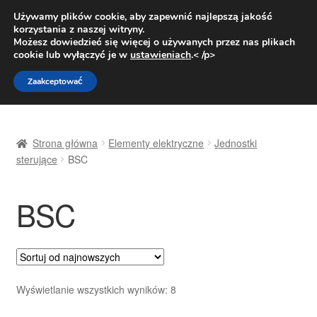
DOSTAWA od 31 zł
Używamy plików cookie, aby zapewnić najlepszą jakość
korzystania z naszej witryny.
Pn.-pt. 9:00-16:00
800 003 167
Możesz dowiedzieć się więcej o używanych przez nas plikach
cookie lub wyłączyć je w
ustawieniach
.< /p>
Przejdź
Przejdź
Menu
Zaakceptować
do
do
nawigacji
treści
Strona główna
Strona główna
Elementy elektryczne
Jednostki
Dostawa
sterujące
BSC
Dostawa na cały świat
BSC
Kontakt
Moje konto
Posortowane
Wyświetlanie wszystkich wyników: 8
O nas
według