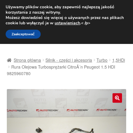
DOSTAWA od 31 zł
Używamy plików cookie, aby zapewnić najlepszą jakość
korzystania z naszej witryny.
Pn.-pt. 9:00-16:00
800 003 167
Możesz dowiedzieć się więcej o używanych przez nas plikach
cookie lub wyłączyć je w
ustawieniach
.< /p>
Przejdź
Przejdź
Menu
Zaakceptować
do
do
nawigacji
treści
Strona główna
Strona główna
Silnik - części i akcesoria
Turbo
1,5HDi
Dostawa
Rura Olejowa Turbosprężarki CitroÃ´n Peugeot 1.5 HDI
9825960780
Dostawa na cały świat
Kontakt
🔍
Moje konto
O nas