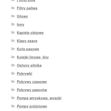
Filtry paliwa
Głowy
Inny
Kąpiele olejowe
Klapy ssące
Koła pasowe
Kolejki linowe, liny
Osłony silnika
Pokrywki
Pokrywy czasowe
Pokrywy zaworów
Pompa wtryskowa. wysoki
Pompy próżniowe