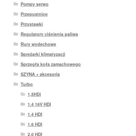
Pompy serwo
Przepustnice
Przystawki
Regulatory ciśnienia paliwa
Rury wydechowe
Sprężarki klimatyzacji
Sprzęgła koła zamachowego
SZYNA + akcesoria
Turbo
1,5HDi
1.4 16V HDI
1.4 HDI
1.6 HDI
2.0 HDI