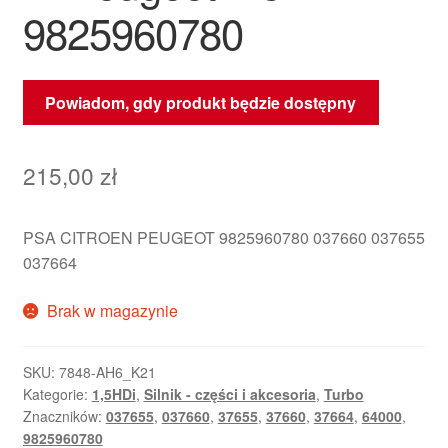
9825960780
Powiadom, gdy produkt będzie dostępny
215,00
zł
PSA CITROEN PEUGEOT 9825960780 037660 037655
037664
Brak w magazynie
SKU:
7848-AH6_K21
Kategorie:
1,5HDi
,
Silnik - części i akcesoria
,
Turbo
Znaczników:
037655
,
037660
,
37655
,
37660
,
37664
,
64000
,
9825960780