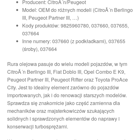
Producent: CitroÃ´n/Peugeot
Model: OEM do różnych modeli (CitroÃ´n Berlingo
III, Peugeot Partner III, …)
Kody produktów: 9825960780, 037660, 037655,
037664
Inne numery: 037660 (z podkładkami), 037655
(śroby), 037664
Rura olejowa pasuje do wielu modeli pojazdów, w tym
CitroÃ´n Berlingo III, Fiat Doblo III, Opel Combo E K9,
Peugeot Partner III, Peugeot Rifter oraz Toyota ProAce
City. Jest to idealny element zarówno do pojazdów
importowanych, jak i do renowacji starszych modelów.
Sprawdza się znakomicie jako część zamienna dla
mechaników oraz majsterkowiczów szukających
solidnych i sprawdzonych elementów do naprawy i
konserwacji turbosprężarni.