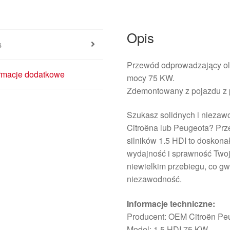
Opis
s
Przewód odprowadzający olej
ormacje dodatkowe
mocy 75 KW.
Zdemontowany z pojazdu z 
Szukasz solidnych i nieza
Citroëna lub Peugeota? Prz
silników 1.5 HDI to doskona
wydajność i sprawność Twoj
niewielkim przebiegu, co gw
niezawodność.
Informacje techniczne:
Producent: OEM Citroën Pe
Model: 1.5 HDI 75 KW