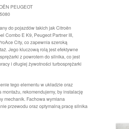
TROËN PEUGEOT
85080
any do pojazdów takich jak Citroën
 Opel Combo E K9, Peugeot Partner III,
ProAce City, co zapewnia szeroką
taż. Jego kluczową rolą jest efektywne
prężarki z powrotem do silnika, co jest
racy i długiej żywotności turbosprężarki
zenie tego elementu w układzie oraz
 montażu, rekomendujemy, by instalację
ny mechanik. Fachowa wymiana
nie przewodu oraz optymalną pracę silnika