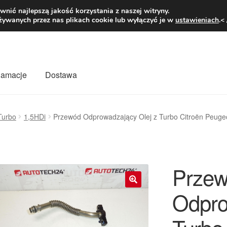
1 zł
Pn.-pt. 9
nić najlepszą jakość korzystania z naszej witryny.
żywanych przez nas plikach cookie lub wyłączyć je w
ustawieniach
.<
klamacje
Dostawa
wiat
Kontakt
Moje konto
O nas
Płatności
Polityka prywatności
Turbo
1,5HDi
Przewód Odprowadzający Olej z Turbo Citroën Peuge
mówienia
Zasady i warunki
Prze
Odpro
🔍