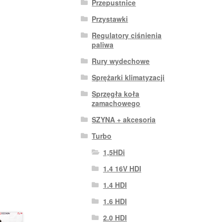
Przepustnice
Przystawki
Regulatory ciśnienia
paliwa
Rury wydechowe
Sprężarki klimatyzacji
Sprzęgła koła
zamachowego
SZYNA + akcesoria
Turbo
1,5HDi
1.4 16V HDI
1.4 HDI
1.6 HDI
2.0 HDI