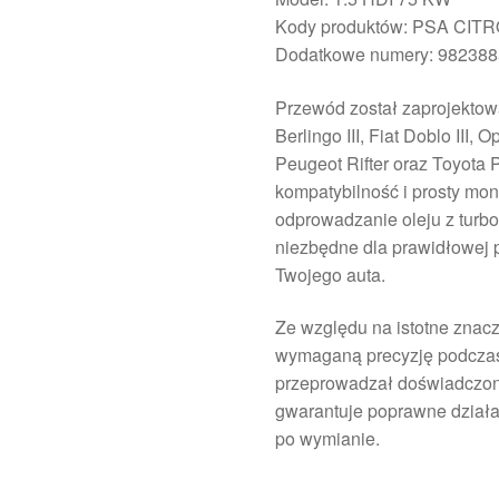
Kody produktów: PSA CI
Dodatkowe numery: 98238
Przewód został zaprojektow
Berlingo III, Fiat Doblo III,
Peugeot Rifter oraz Toyota 
kompatybilność i prosty mon
odprowadzanie oleju z turbos
niezbędne dla prawidłowej p
Twojego auta.
Ze względu na istotne znac
wymaganą precyzję podczas
przeprowadzał doświadczo
gwarantuje poprawne działa
po wymianie.