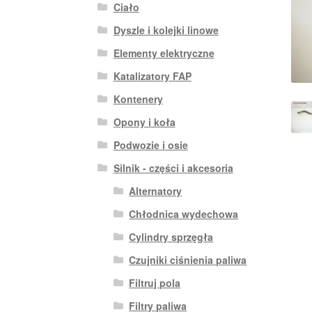
Ciało
Dyszle i kolejki linowe
Elementy elektryczne
Katalizatory FAP
Kontenery
Opony i koła
Podwozie i osie
Silnik - części i akcesoria
Alternatory
Chłodnica wydechowa
Cylindry sprzęgła
Czujniki ciśnienia paliwa
Filtruj pola
Filtry paliwa