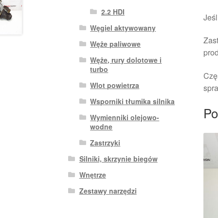
2.2 HDI
Jeśl
Węgiel aktywowany
Zast
Węże paliwowe
pro
Węże, rury dolotowe i
turbo
Czę
Wlot powietrza
spra
Wsporniki tłumika silnika
Po
Wymienniki olejowo-
wodne
Zastrzyki
Silniki, skrzynie biegów
Wnętrze
Zestawy narzędzi