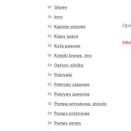
Głowy
Inny
Opi
Kąpiele olejowe
Klapy ssące
Inf
Koła pasowe
Kolejki linowe, liny
Osłony silnika
Pokrywki
Pokrywy czasowe
Pokrywy zaworów
Pompa wtryskowa. wysoki
Pompy próżniowe
Pompy serwo