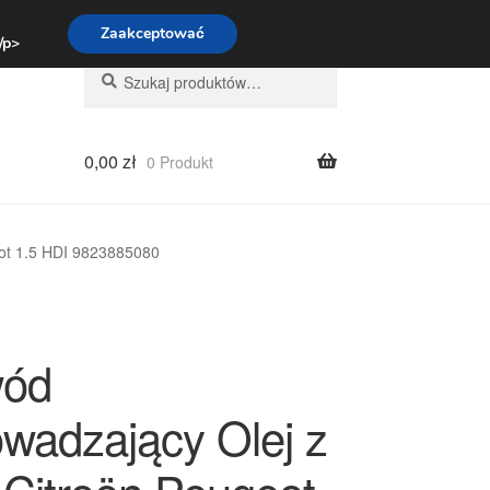
:00-16:00
800 003 167
Zaakceptować
 /p>
Szukaj:
Szukaj
0,00
zł
0 Produkt
ot 1.5 HDI 9823885080
wód
wadzający Olej z