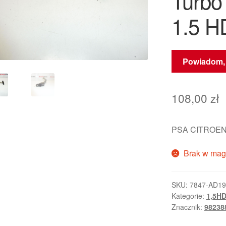
Turbo
1.5 H
Powiadom, 
108,00
zł
PSA CITROEN
Brak w mag
SKU:
7847-AD1
Kategorie:
1,5HD
Znacznik:
98238