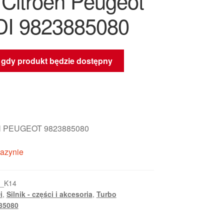
 Citroën Peugeot
DI 9823885080
gdy produkt będzie dostępny
 PEUGEOT 9823885080
azynie
9_K14
i
,
Silnik - części i akcesoria
,
Turbo
85080