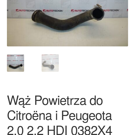
Płatności
Polityka prywatności
Procedura reklamacyjna
Skarga
Wózek
Zamówienia
Wąż Powietrza do
Zasady i warunki
Citroëna i Peugeota
2.0 2.2 HDI 0382X4