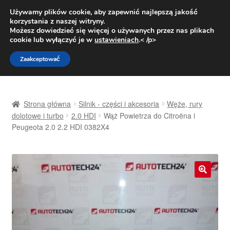
DOSTAWA od 31 zł
Używamy plików cookie, aby zapewnić najlepszą jakość
korzystania z naszej witryny.
Pn.-pt. 9:00-16:00
800 003 167
Możesz dowiedzieć się więcej o używanych przez nas plikach
cookie lub wyłączyć je w
ustawieniach
.< /p>
Przejdź
Przejdź
Menu
Zaakceptować
do
do
nawigacji
treści
Strona główna
Strona główna
Silnik - części i akcesoria
Węże, rury
Dostawa
dolotowe i turbo
2.0 HDI
Wąż Powietrza do Citroëna i
Peugeota 2.0 2.2 HDI 0382X4
Dostawa na cały świat
Kontakt
🔍
Moje konto
O nas