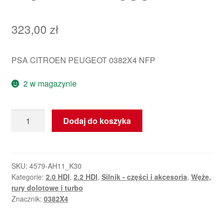
323,00
zł
PSA CITROEN PEUGEOT 0382X4 NFP
2 w magazynie
ilość
Dodaj do koszyka
Wąż
Powietrza
do
Citroëna
SKU:
4579-AH11_K30
Kategorie:
2.0 HDI
,
2.2 HDI
,
Silnik - części i akcesoria
,
Węże,
i
rury dolotowe i turbo
Peugeota
Znacznik:
0382X4
2.0
2.2