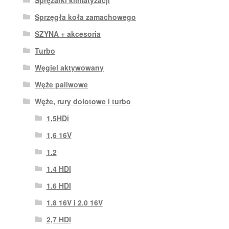
Sprzęgła koła zamachowego
SZYNA + akcesoria
Turbo
Węgiel aktywowany
Węże paliwowe
Węże, rury dolotowe i turbo
1,5HDi
1,6 16V
1.2
1.4 HDI
1.6 HDI
1.8 16V i 2.0 16V
2,7 HDI