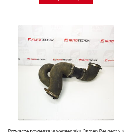
Przyłącze powietrza w wymienniku Citroën Peugeot 2.2