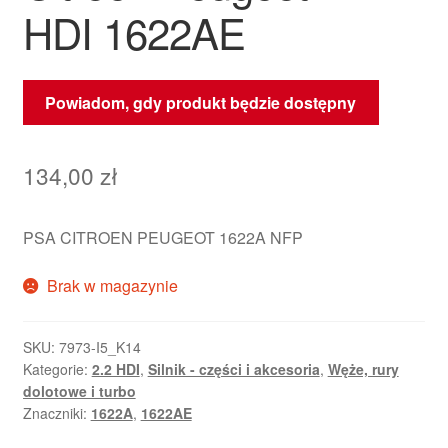
HDI 1622AE
Powiadom, gdy produkt będzie dostępny
134,00
zł
PSA CITROEN PEUGEOT 1622A NFP
Brak w magazynie
SKU:
7973-I5_K14
Kategorie:
2.2 HDI
,
Silnik - części i akcesoria
,
Węże, rury
dolotowe i turbo
Znaczniki:
1622A
,
1622AE