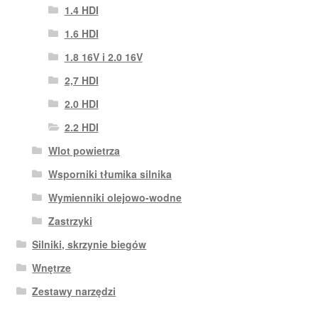
1.4 HDI
1.6 HDI
1.8 16V i 2.0 16V
2,7 HDI
2.0 HDI
2.2 HDI
Wlot powietrza
Wsporniki tłumika silnika
Wymienniki olejowo-wodne
Zastrzyki
Silniki, skrzynie biegów
Wnętrze
Zestawy narzędzi