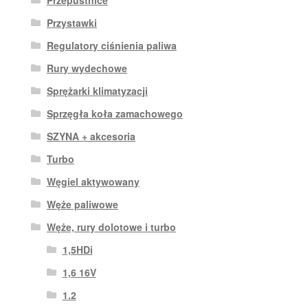
Przepustnice
Przystawki
Regulatory ciśnienia paliwa
Rury wydechowe
Sprężarki klimatyzacji
Sprzęgła koła zamachowego
SZYNA + akcesoria
Turbo
Węgiel aktywowany
Węże paliwowe
Węże, rury dolotowe i turbo
1,5HDi
1,6 16V
1.2