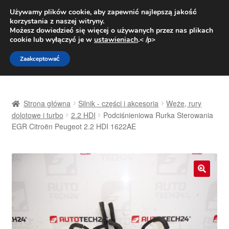
DOSTAWA od 31 zł
Używamy plików cookie, aby zapewnić najlepszą jakość
korzystania z naszej witryny.
Pn.-pt. 9:00-16:00
800 003 167
Możesz dowiedzieć się więcej o używanych przez nas plikach
cookie lub wyłączyć je w
ustawieniach
.< /p>
Przejdź
Przejdź
Menu
Zaakceptować
do
do
nawigacji
treści
Strona główna
Strona główna
Silnik - części i akcesoria
Węże, rury
Dostawa
dolotowe i turbo
2.2 HDI
Podciśnieniowa Rurka Sterowania
EGR Citroën Peugeot 2.2 HDI 1622AE
Dostawa na cały świat
Kontakt
🔍
Moje konto
O nas