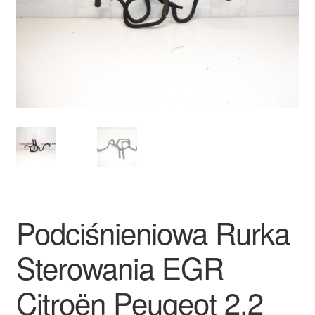
Płatności
Polityka prywatności
Procedura reklamacyjna
Skarga
Wózek
Zamówienia
Podciśnieniowa Rurka
Zasady i warunki
Sterowania EGR
Citroën Peugeot 2.2