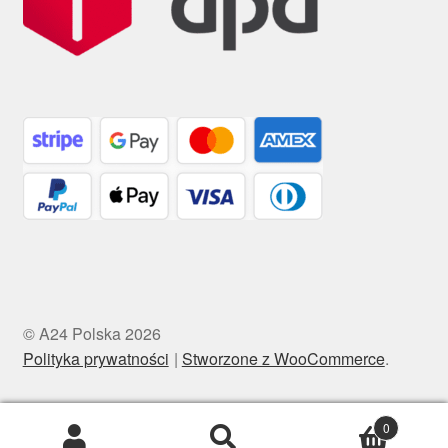
© A24 Polska 2026
Polityka prywatności
Stworzone z WooCommerce
.
0
Szukaj:
Szukaj