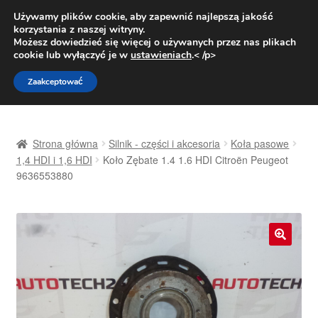
DOSTAWA od 31 zł
Używamy plików cookie, aby zapewnić najlepszą jakość
korzystania z naszej witryny.
Pn.-pt. 9:00-16:00
800 003 167
Możesz dowiedzieć się więcej o używanych przez nas plikach
cookie lub wyłączyć je w
ustawieniach
.< /p>
Przejdź
Przejdź
Menu
Zaakceptować
do
do
nawigacji
treści
Strona główna
Strona główna
Silnik - części i akcesoria
Koła pasowe
Dostawa
1,4 HDI i 1,6 HDI
Koło Zębate 1.4 1.6 HDI Citroën Peugeot
9636553880
Dostawa na cały świat
Kontakt
🔍
Moje konto
O nas