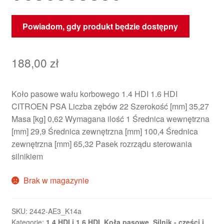
Powiadom, gdy produkt będzie dostępny
188,00
zł
Koło pasowe wału korbowego 1.4 HDI 1.6 HDI
CITROEN PSA Liczba zębów 22 Szerokość [mm] 35,27
Masa [kg] 0,62 Wymagana ilość 1 Średnica wewnętrzna
[mm] 29,9 Średnica zewnętrzna [mm] 100,4 Średnica
zewnętrzna [mm] 65,32 Pasek rozrządu sterowania
silnikiem
Brak w magazynie
SKU:
2442-AE3_K14a
Kategorie:
1,4 HDI i 1,6 HDI
,
Koła pasowe
,
Silnik - części i