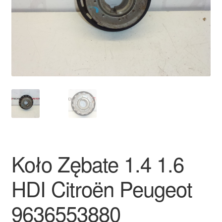
Płatności
Polityka prywatności
Procedura reklamacyjna
Skarga
Wózek
Zamówienia
Koło Zębate 1.4 1.6
Zasady i warunki
HDI Citroën Peugeot
9636553880