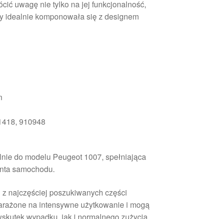
ić uwagę nie tylko na jej funkcjonalność,
aby idealnie komponowała się z designem
n
418, 910948
nie do modelu Peugeot 1007, spełniająca
nta samochodu.
 z najczęściej poszukiwanych części
arażone na intensywne użytkowanie i mogą
skutek wypadku, jak i normalnego zużycia.