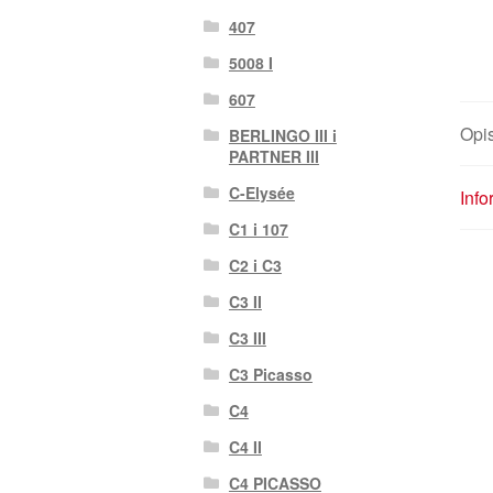
407
5008 I
607
Opi
BERLINGO III i
PARTNER III
C-Elysée
Inf
C1 i 107
C2 i C3
C3 II
C3 III
C3 Picasso
C4
C4 II
C4 PICASSO