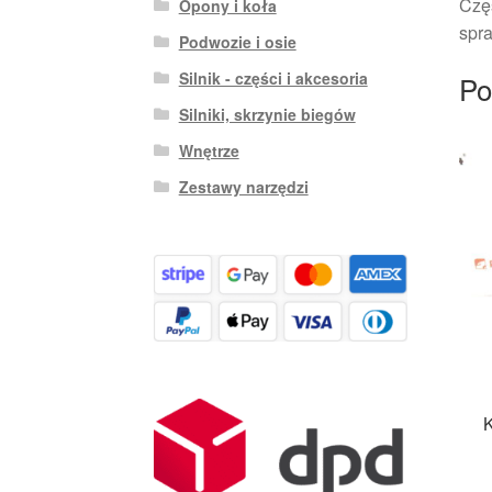
Czę
Opony i koła
spra
Podwozie i osie
Silnik - części i akcesoria
Po
Silniki, skrzynie biegów
Wnętrze
Zestawy narzędzi
K