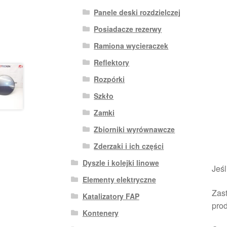
Panele deski rozdzielczej
Posiadacze rezerwy
Ramiona wycieraczek
Reflektory
Rozpórki
Szkło
Zamki
Zbiorniki wyrównawcze
Zderzaki i ich części
Dyszle i kolejki linowe
Jeśl
Elementy elektryczne
Zast
Katalizatory FAP
pro
Kontenery