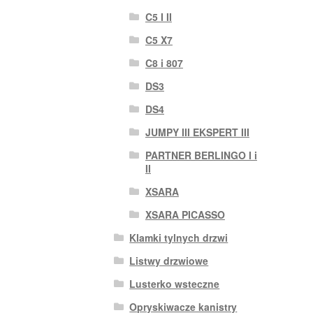
C5 I II
C5 X7
C8 i 807
DS3
DS4
JUMPY III EKSPERT III
PARTNER BERLINGO I i
II
XSARA
XSARA PICASSO
Klamki tylnych drzwi
Listwy drzwiowe
Lusterko wsteczne
Opryskiwacze kanistry