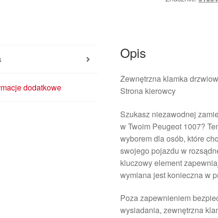
1007
96801418
910948
Opis
s
Zewnętrzna klamka drzwiow
ormacje dodatkowe
Strona kierowcy
Szukasz niezawodnej zamien
w Twoim Peugeot 1007? Ten
wyborem dla osób, które ch
swojego pojazdu w rozsądnej
kluczowy element zapewniaj
wymiana jest konieczna w p
Poza zapewnieniem bezpiec
wysiadania, zewnętrzna kl