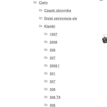
Ciało
Czapki zbiornika
Drzwi zatrzymują się
Klamki
1007
2008
206
207
3008 I
301
307
308
308 T9
406