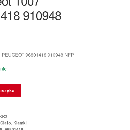
ot 1007
418 910948
 PEUGEOT 96801418 910948 NFP
nie
oszyka
_KR3
,
Ciało
,
Klamki
8
,
96801418