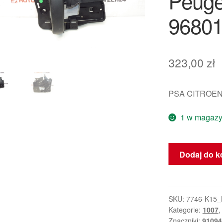
Peuge
96801
323,00
zł
PSA CITROEN
1 w magazy
ilość
Dodaj do k
Zewnętrzna
klamka
drzwiowa
kierowcy
SKU:
7746-K15
Kategorie:
1007
Peugeot
Znaczniki:
91094