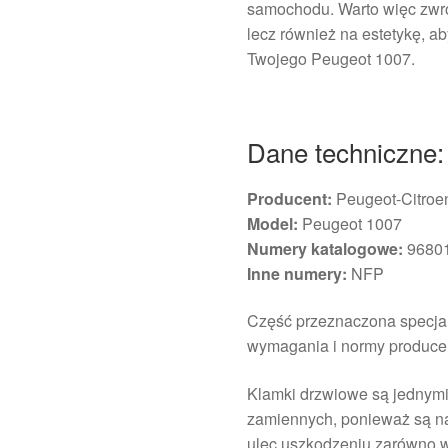
samochodu. Warto więc zwróc
lecz również na estetykę, 
Twojego Peugeot 1007.
Dane techniczne:
Producent:
Peugeot-Citroe
Model:
Peugeot 1007
Numery katalogowe:
96801
Inne numery:
NFP
Część przeznaczona specjal
wymagania i normy produce
Klamki drzwiowe są jednymi
zamiennych, ponieważ są n
ulec uszkodzeniu zarówno w