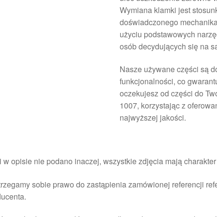
Wymiana klamki jest stosun
doświadczonego mechanika 
użyciu podstawowych narzędz
osób decydujących się na 
Nasze używane części są do
funkcjonalności, co gwarant
oczekujesz od części do T
1007, korzystając z oferow
najwyższej jakości.
i w opisie nie podano inaczej, wszystkie zdjęcia mają charakte
rzegamy sobie prawo do zastąpienia zamówionej referencji re
ducenta.