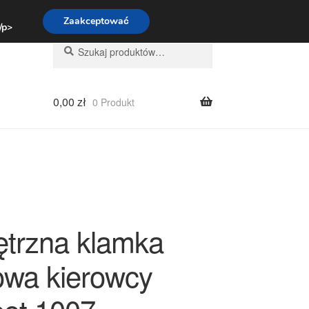
:00-16:00
800 003 167
Zaakceptować
 /p>
Szukaj:
Szukaj
0,00
zł
0 Produkt
trzna klamka
owa kierowcy