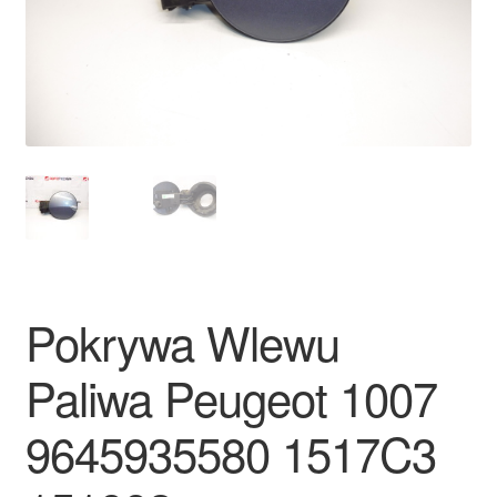
Płatności
Polityka prywatności
Procedura reklamacyjna
Skarga
Wózek
Pokrywa Wlewu
Zamówienia
Paliwa Peugeot 1007
Zasady i warunki
9645935580 1517C3