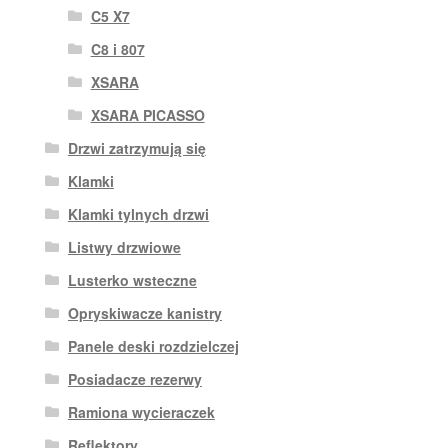
C5 X7
C8 i 807
XSARA
XSARA PICASSO
Drzwi zatrzymują się
Klamki
Klamki tylnych drzwi
Listwy drzwiowe
Lusterko wsteczne
Opryskiwacze kanistry
Panele deski rozdzielczej
Posiadacze rezerwy
Ramiona wycieraczek
Reflektory