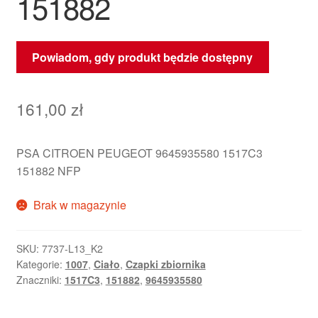
151882
Powiadom, gdy produkt będzie dostępny
161,00
zł
PSA CITROEN PEUGEOT 9645935580 1517C3
151882 NFP
Brak w magazynie
SKU:
7737-L13_K2
Kategorie:
1007
,
Ciało
,
Czapki zbiornika
Znaczniki:
1517C3
,
151882
,
9645935580