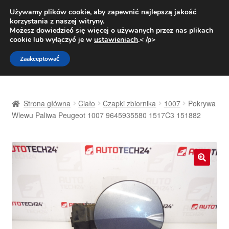
DOSTAWA od 31 zł
Używamy plików cookie, aby zapewnić najlepszą jakość
korzystania z naszej witryny.
Pn.-pt. 9:00-16:00
800 003 167
Możesz dowiedzieć się więcej o używanych przez nas plikach
cookie lub wyłączyć je w
ustawieniach
.< /p>
Przejdź
Przejdź
Menu
Zaakceptować
do
do
nawigacji
treści
Strona główna
Strona główna
Ciało
Czapki zbiornika
1007
Pokrywa
Dostawa
Wlewu Paliwa Peugeot 1007 9645935580 1517C3 151882
Dostawa na cały świat
Kontakt
🔍
Moje konto
O nas