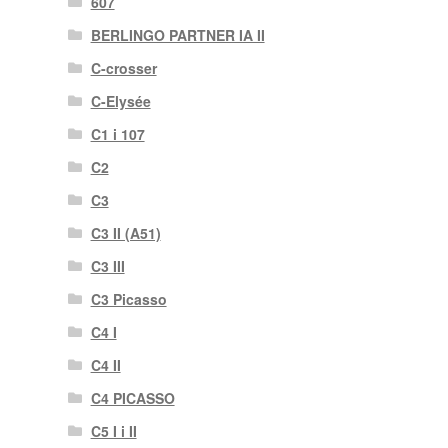
607
BERLINGO PARTNER IA II
C-crosser
C-Elysée
C1 i 107
C2
C3
C3 II (A51)
C3 III
C3 Picasso
C4 I
C4 II
C4 PICASSO
C5 I i II