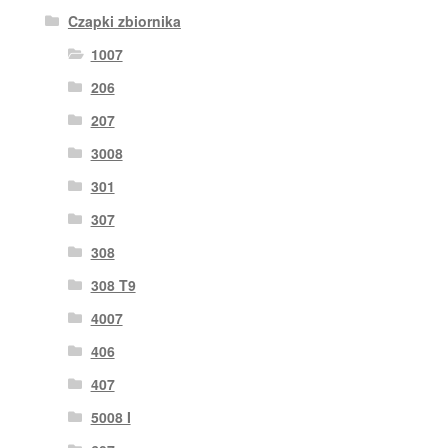
Czapki zbiornika
1007
206
207
3008
301
307
308
308 T9
4007
406
407
5008 I