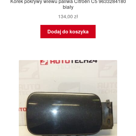
Korek pokrywy wlewu paliwa Citroën C5 9633284180
biały
134,00
zł
Dodaj do koszyka