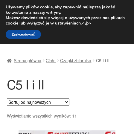
DOSTAWA od 31 zł
Używamy plików cookie, aby zapewnić najlepszą jakość
korzystania z naszej witryny.
Pn.-pt. 9:00-16:00
800 003 167
Możesz dowiedzieć się więcej o używanych przez nas plikach
cookie lub wyłączyć je w
ustawieniach
.< /p>
Przejdź
Przejdź
Menu
Zaakceptować
do
do
nawigacji
treści
Strona główna
Strona główna
Ciało
Czapki zbiornika
C5 I i II
Dostawa
C5 I i II
Dostawa na cały świat
Kontakt
Moje konto
Posortowane
Wyświetlanie wszystkich wyników: 11
według
O nas
najnowszych