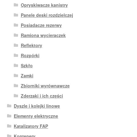
Opryskiwacze kanistry
Panele deski rozdzielczej
Posiadacze rezerwy
Ramiona wycieraczek
Reflektory
Rozpórki
Szkło
Zamki
Zbiorniki wyrównawcze
Zderzaki i ich części
Dyszle i kolejki linowe
Elementy elektryczne
Katalizatory FAP
Kontenery