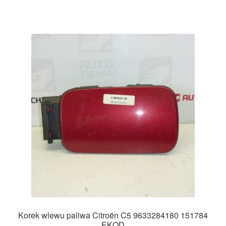
Korek wlewu paliwa Citroën C5 9633284180 151784
EKQD