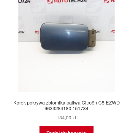
Płatności
Polityka prywatności
Procedura reklamacyjna
Skarga
Wózek
Zamówienia
Korek pokrywa zbiornika paliwa Citroën C5 EZWD
Zasady i warunki
9633284180 151784
134,00
zł
Dodaj do koszyka