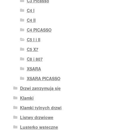
C3 Picasso
C4 I
C4 II
C4 PICASSO
C5 I i II
C5 X7
C8 i 807
XSARA
XSARA PICASSO
Drzwi zatrzymują się
Klamki
Klamki tylnych drzwi
Listwy drzwiowe
Lusterko wsteczne