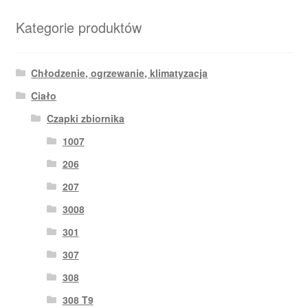
najnowszych
Kategorie produktów
Chłodzenie, ogrzewanie, klimatyzacja
Ciało
Czapki zbiornika
1007
206
207
3008
301
307
308
308 T9