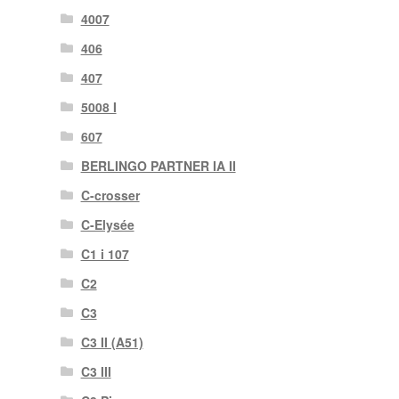
4007
406
407
5008 I
607
BERLINGO PARTNER IA II
C-crosser
C-Elysée
C1 i 107
C2
C3
C3 II (A51)
C3 III