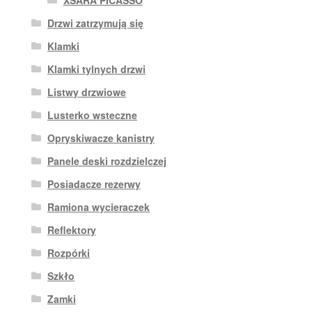
XSARA PICASSO
Drzwi zatrzymują się
Klamki
Klamki tylnych drzwi
Listwy drzwiowe
Lusterko wsteczne
Opryskiwacze kanistry
Panele deski rozdzielczej
Posiadacze rezerwy
Ramiona wycieraczek
Reflektory
Rozpórki
Szkło
Zamki