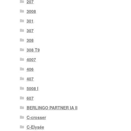
207
3008
301
307
308
308 T9
4007
406
407
5008 I
607
BERLINGO PARTNER IA II
C-crosser
C-Elysée