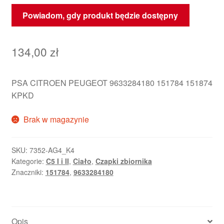
Powiadom, gdy produkt będzie dostępny
134,00
zł
PSA CITROEN PEUGEOT 9633284180 151784 151874
KPKD
Brak w magazynie
SKU:
7352-AG4_K4
Kategorie:
C5 I i II
,
Ciało
,
Czapki zbiornika
Znaczniki:
151784
,
9633284180
Opis