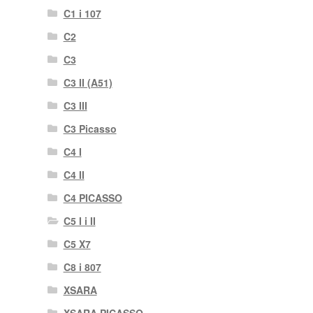
C1 i 107
C2
C3
C3 II (A51)
C3 III
C3 Picasso
C4 I
C4 II
C4 PICASSO
C5 I i II
C5 X7
C8 i 807
XSARA