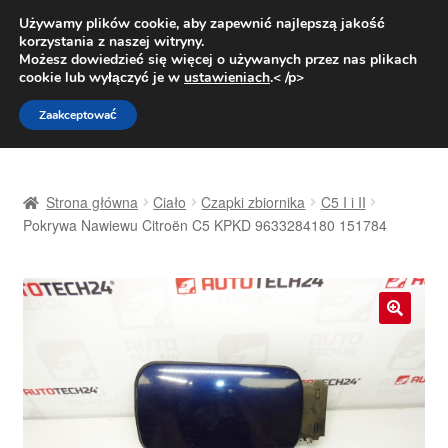
DOSTAWA od 31 zł
Używamy plików cookie, aby zapewnić najlepszą jakość
korzystania z naszej witryny.
Pn.-pt. 9:00-16:00
800 003 167
Możesz dowiedzieć się więcej o używanych przez nas plikach
cookie lub wyłączyć je w
ustawieniach
.< /p>
Przejdź
Przejdź
Menu
Zaakceptować
do
do
nawigacji
treści
Strona główna
Strona główna
Ciało
Czapki zbiornika
C5 I i II
Dostawa
Pokrywa Nawiewu Citroën C5 KPKD 9633284180 151784
Dostawa na cały świat
Kontakt
🔍
Moje konto
O nas