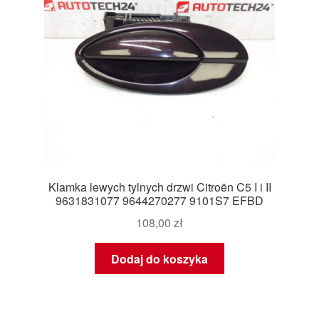
Klamka lewych tylnych drzwi Citroën C5 I i II
9631831077 9644270277 9101S7 EFBD
108,00
zł
Dodaj do koszyka