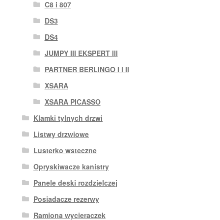
C8 i 807
DS3
DS4
JUMPY III EKSPERT III
PARTNER BERLINGO I i II
XSARA
XSARA PICASSO
Klamki tylnych drzwi
Listwy drzwiowe
Lusterko wsteczne
Opryskiwacze kanistry
Panele deski rozdzielczej
Posiadacze rezerwy
Ramiona wycieraczek