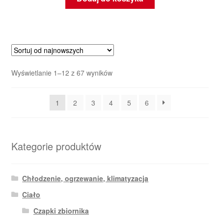
Posortowane
Wyświetlanie 1–12 z 67 wyników
według
najnowszych
1
2
3
4
5
6
Kategorie produktów
Chłodzenie, ogrzewanie, klimatyzacja
Ciało
Czapki zbiornika