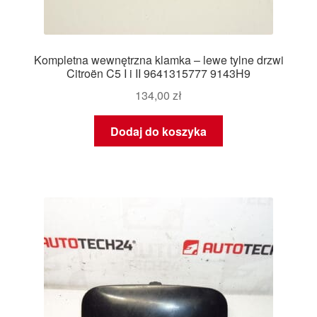
Kompletna wewnętrzna klamka – lewe tylne drzwi
Citroën C5 I i II 9641315777 9143H9
134,00
zł
Dodaj do koszyka