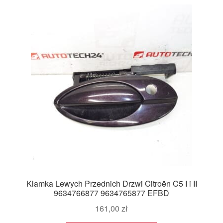
Klamka Lewych Przednich Drzwi Citroën C5 I i II
9634766877 9634765877 EFBD
161,00
zł