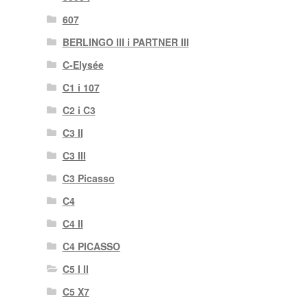
607
BERLINGO III i PARTNER III
C-Elysée
C1 i 107
C2 i C3
C3 II
C3 III
C3 Picasso
C4
C4 II
C4 PICASSO
C5 I II
C5 X7