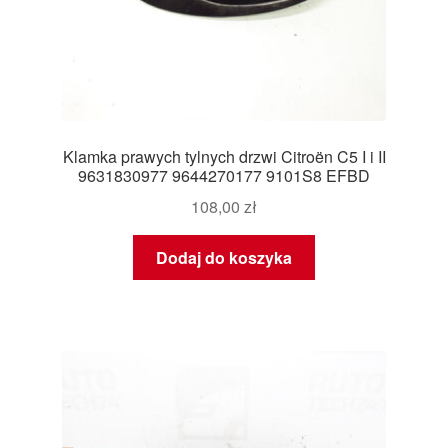
Klamka prawych tylnych drzwi Citroën C5 I i II
9631830977 9644270177 9101S8 EFBD
108,00
zł
Dodaj do koszyka