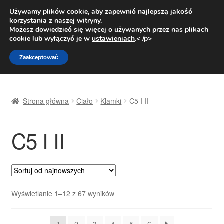
DOSTAWA od 31 zł
Używamy plików cookie, aby zapewnić najlepszą jakość
korzystania z naszej witryny.
Pn.-pt. 9:00-16:00
800 003 167
Możesz dowiedzieć się więcej o używanych przez nas plikach
cookie lub wyłączyć je w
ustawieniach
.< /p>
Przejdź
Przejdź
Menu
Zaakceptować
do
do
nawigacji
treści
Strona główna
Strona główna
Ciało
Klamki
C5 I II
Dostawa
C5 I II
Dostawa na cały świat
Kontakt
Moje konto
Posortowane
Wyświetlanie 1–12 z 67 wyników
według
O nas
najnowszych