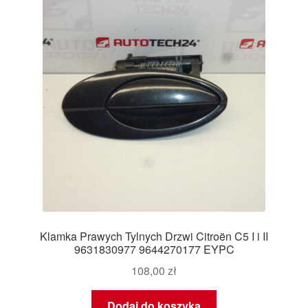
Klamka Prawych Tylnych Drzwi Citroën C5 I i II
9631830977 9644270177 EYPC
108,00
zł
Dodaj do koszyka