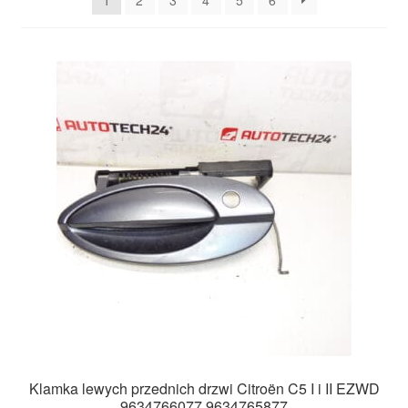
1
2
3
4
5
6
Płatności
Polityka prywatności
Procedura reklamacyjna
Skarga
Wózek
Zamówienia
Zasady i warunki
Klamka lewych przednich drzwi Citroën C5 I i II EZWD
9634766077 9634765877