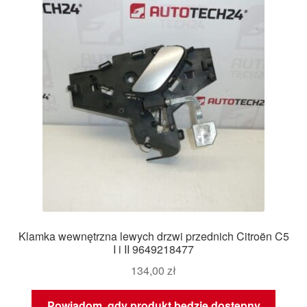
Klamka wewnętrzna lewych drzwi przednich Citroën C5
I i II 9649218477
134,00
zł
Powiadom, gdy produkt będzie dostępny