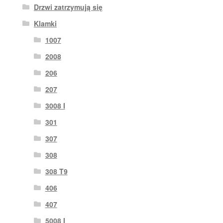
Drzwi zatrzymują się
Klamki
1007
2008
206
207
3008 I
301
307
308
308 T9
406
407
5008 I