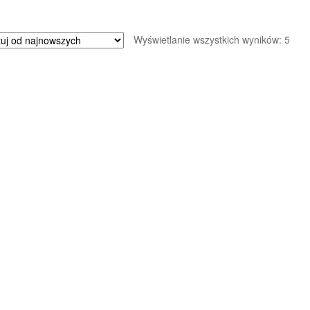
Poso
Wyświetlanie wszystkich wyników: 5
wed
najn