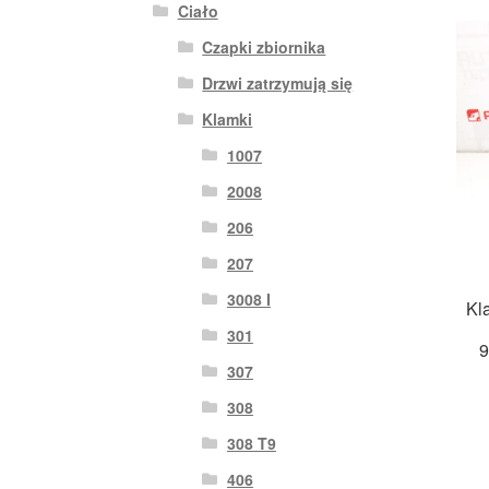
Ciało
Czapki zbiornika
Drzwi zatrzymują się
Klamki
1007
2008
206
207
3008 I
Kl
301
307
308
308 T9
406