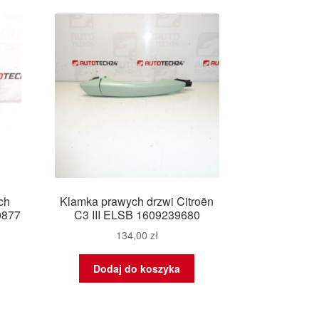
owszych
ch
Klamka prawych drzwi Citroën
0877
C3 III ELSB 1609239680
134,00
zł
Dodaj do koszyka