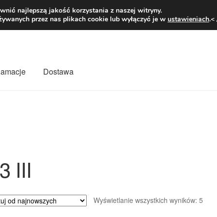
1 zł
Pn.-pt. 9
nić najlepszą jakość korzystania z naszej witryny.
żywanych przez nas plikach cookie lub wyłączyć je w
ustawieniach
.<
klamacje
Dostawa
wiat
Kontakt
Moje konto
O nas
Płatności
Polityka prywatności
mówienia
Zasady i warunki
3 III
Poso
Wyświetlanie wszystkich wyników: 5
wed