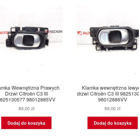
najn
amka Wewnętrzna Prawych
Klamka wewnętrzna lewy
Drzwi Citroën C3 III
drzwi Citroën C3 III 982513
9825130577 98012885VV
98012886VV
89,00
zł
89,00
zł
Dodaj do koszyka
Dodaj do koszyka