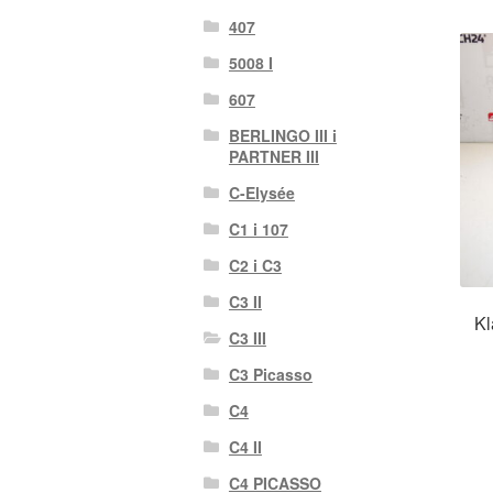
407
5008 I
607
BERLINGO III i
PARTNER III
C-Elysée
C1 i 107
C2 i C3
C3 II
Kl
C3 III
C3 Picasso
C4
C4 II
C4 PICASSO