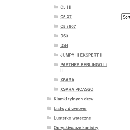
C5 I II
C5 X7
C8 i 807
DS3
DS4
JUMPY III EKSPERT III
PARTNER BERLINGO I i
II
XSARA
XSARA PICASSO
Klamki tylnych drzwi
Listwy drzwiowe
Lusterko wsteczne
Opryskiwacze kanistry