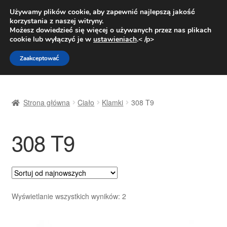
DOSTAWA od 31 zł
Używamy plików cookie, aby zapewnić najlepszą jakość
korzystania z naszej witryny.
Pn.-pt. 9:00-16:00
800 003 167
Możesz dowiedzieć się więcej o używanych przez nas plikach
cookie lub wyłączyć je w
ustawieniach
.< /p>
Przejdź
Przejdź
Menu
Zaakceptować
do
do
nawigacji
treści
Strona główna
Strona główna
Ciało
Klamki
308 T9
Dostawa
308 T9
Dostawa na cały świat
Kontakt
Moje konto
Posortowane
Wyświetlanie wszystkich wyników: 2
według
O nas
najnowszych