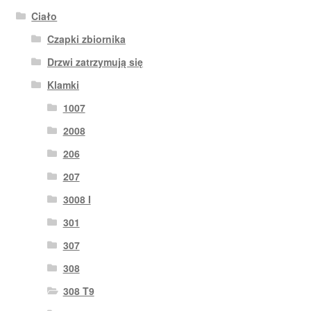
Ciało
Czapki zbiornika
Drzwi zatrzymują się
Klamki
1007
2008
206
207
3008 I
301
307
308
308 T9