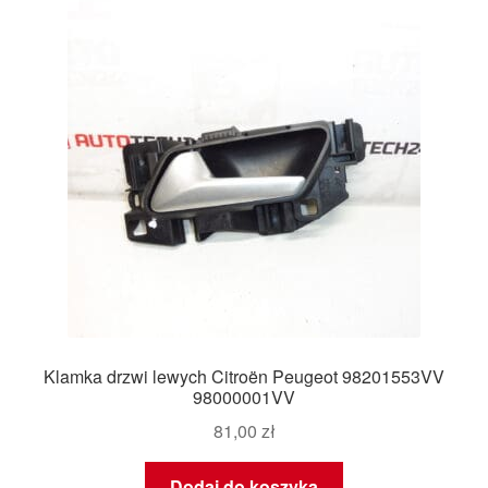
Płatności
Polityka prywatności
Procedura reklamacyjna
Skarga
Wózek
Zamówienia
Klamka drzwi lewych Citroën Peugeot 98201553VV
Zasady i warunki
98000001VV
81,00
zł
Dodaj do koszyka