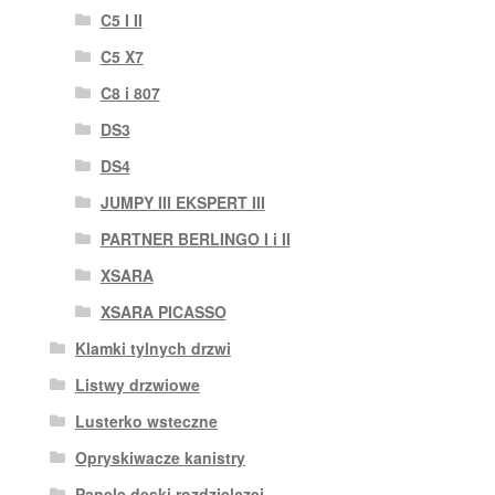
C5 I II
C5 X7
C8 i 807
DS3
DS4
JUMPY III EKSPERT III
PARTNER BERLINGO I i II
XSARA
XSARA PICASSO
Klamki tylnych drzwi
Listwy drzwiowe
Lusterko wsteczne
Opryskiwacze kanistry
Panele deski rozdzielczej