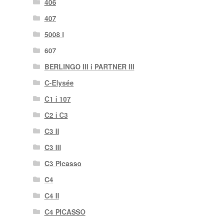
406
407
5008 I
607
BERLINGO III i PARTNER III
C-Elysée
C1 i 107
C2 i C3
C3 II
C3 III
C3 Picasso
C4
C4 II
C4 PICASSO