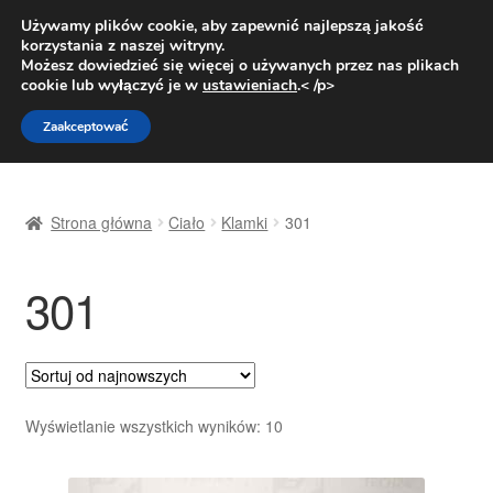
DOSTAWA od 31 zł
Używamy plików cookie, aby zapewnić najlepszą jakość
korzystania z naszej witryny.
Pn.-pt. 9:00-16:00
800 003 167
Możesz dowiedzieć się więcej o używanych przez nas plikach
cookie lub wyłączyć je w
ustawieniach
.< /p>
Przejdź
Przejdź
Menu
Zaakceptować
do
do
nawigacji
treści
Strona główna
Strona główna
Ciało
Klamki
301
Dostawa
301
Dostawa na cały świat
Kontakt
Moje konto
Posortowane
Wyświetlanie wszystkich wyników: 10
według
O nas
najnowszych