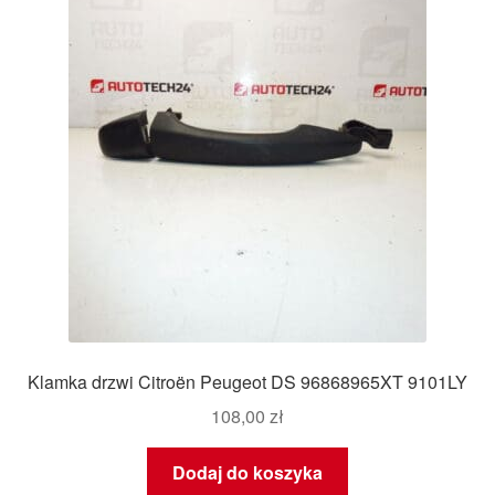
Płatności
Polityka prywatności
Procedura reklamacyjna
Skarga
Wózek
Zamówienia
Klamka drzwi Citroën Peugeot DS 96868965XT 9101LY
Zasady i warunki
108,00
zł
Dodaj do koszyka