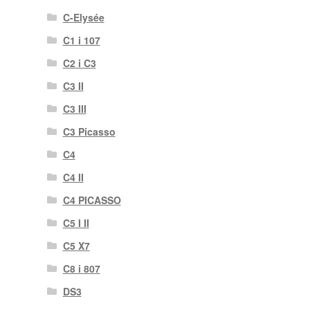
C-Elysée
C1 i 107
C2 i C3
C3 II
C3 III
C3 Picasso
C4
C4 II
C4 PICASSO
C5 I II
C5 X7
C8 i 807
DS3