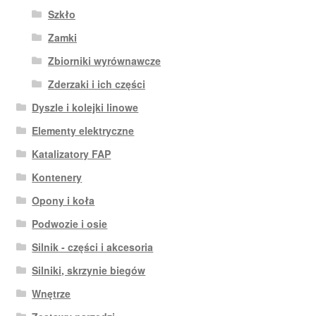
Szkło
Zamki
Zbiorniki wyrównawcze
Zderzaki i ich części
Dyszle i kolejki linowe
Elementy elektryczne
Katalizatory FAP
Kontenery
Opony i koła
Podwozie i osie
Silnik - części i akcesoria
Silniki, skrzynie biegów
Wnętrze