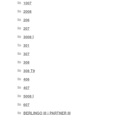
1007
2008
206
207
3008 I
301
307
308
308 T9
406
407
5008 I
607
BERLINGO III i PARTNER III