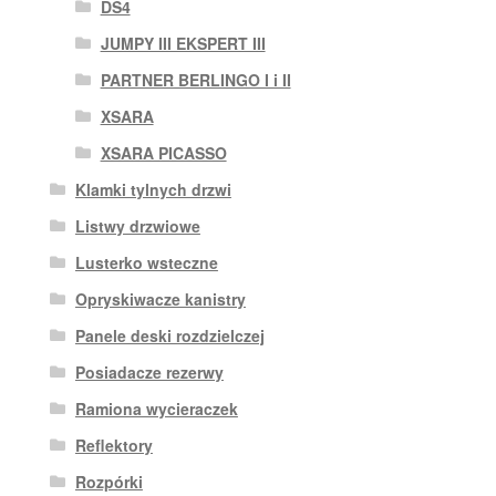
DS4
JUMPY III EKSPERT III
PARTNER BERLINGO I i II
XSARA
XSARA PICASSO
Klamki tylnych drzwi
Listwy drzwiowe
Lusterko wsteczne
Opryskiwacze kanistry
Panele deski rozdzielczej
Posiadacze rezerwy
Ramiona wycieraczek
Reflektory
Rozpórki