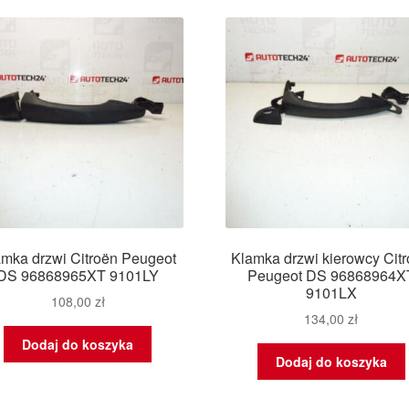
naj
amka drzwi Citroën Peugeot
Klamka drzwi kierowcy Cit
DS 96868965XT 9101LY
Peugeot DS 96868964X
9101LX
108,00
zł
134,00
zł
Dodaj do koszyka
Dodaj do koszyka