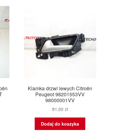
nowszych
roën
Klamka drzwi lewych Citroën
T
Peugeot 98201553VV
98000001VV
81,00
zł
Dodaj do koszyka