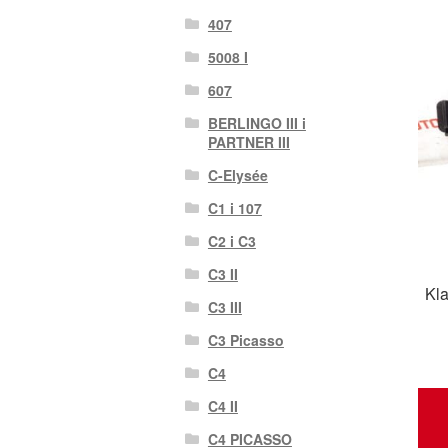
407
5008 I
607
BERLINGO III i
PARTNER III
C-Elysée
C1 i 107
C2 i C3
C3 II
Kl
C3 III
C3 Picasso
C4
C4 II
C4 PICASSO