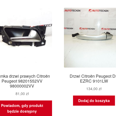
amka drzwi prawych Citroën
Drzwi Citroën Peugeot 
Peugeot 98201552VV
EZRC 9101LW
98000002VV
134,00
zł
81,00
zł
Dodaj do koszyka
Powiadom, gdy produkt
będzie dostępny