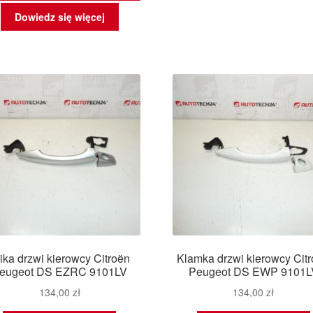
Dowiedz się więcej
ika drzwi kierowcy Citroën
Klamka drzwi kierowcy Cit
eugeot DS EZRC 9101LV
Peugeot DS EWP 9101L
134,00
zł
134,00
zł