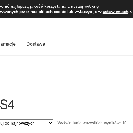
1 zł
Pn.-pt. 9
nić najlepszą jakość korzystania z naszej witryny.
żywanych przez nas plikach cookie lub wyłączyć je w
ustawieniach
.<
klamacje
Dostawa
wiat
Kontakt
Moje konto
O nas
Płatności
Polityka prywatności
mówienia
Zasady i warunki
S4
Po
Wyświetlanie wszystkich wyników: 10
we