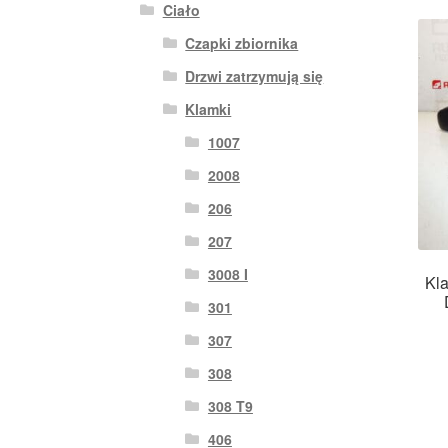
Ciało
Czapki zbiornika
Drzwi zatrzymują się
Klamki
1007
2008
206
207
3008 I
Kl
301
307
308
308 T9
406