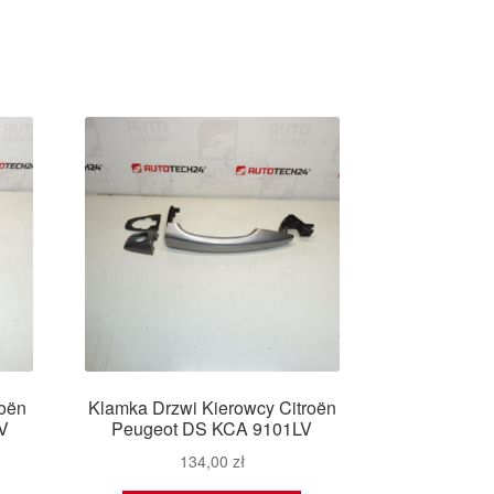
roën
Klamka Drzwi Kierowcy Citroën
V
Peugeot DS KCA 9101LV
134,00
zł