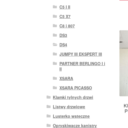
C5 I II
C5 X7
C8 i 807
DS3
DS4
JUMPY III EKSPERT III
PARTNER BERLINGO I i
II
XSARA
XSARA PICASSO
Klamki tylnych drzwi
Kl
Listwy drzwiowe
P
Lusterko wsteczne
Opryskiwacze kanistry