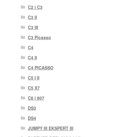
C2 i C3
C3 II
C3 III
C3 Picasso
C4
C4 II
C4 PICASSO
C5 I II
C5 X7
C8 i 807
DS3
DS4
JUMPY III EKSPERT III