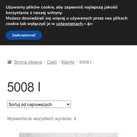
DOSTAWA od 31 zł
Używamy plików cookie, aby zapewnić najlepszą jakość
korzystania z naszej witryny.
Pn.-pt. 9:00-16:00
800 003 167
Możesz dowiedzieć się więcej o używanych przez nas plikach
cookie lub wyłączyć je w
ustawieniach
.< /p>
Przejdź
Przejdź
Menu
Zaakceptować
do
do
nawigacji
treści
Strona główna
Strona główna
Ciało
Klamki
5008 I
Dostawa
5008 I
Dostawa na cały świat
Kontakt
Moje konto
Posortowane
Wyświetlanie wszystkich wyników: 9
według
O nas
najnowszych