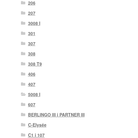
206
207
3008 I
301
307
308
308 T9
406
407
5008 I
607
BERLINGO III i PARTNER III
C-Elysée
C1 i 107