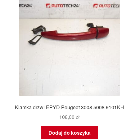
Płatności
Polityka prywatności
Procedura reklamacyjna
Skarga
Wózek
Zamówienia
Klamka drzwi EPYD Peugeot 3008 5008 9101KH
Zasady i warunki
108,00
zł
Dodaj do koszyka