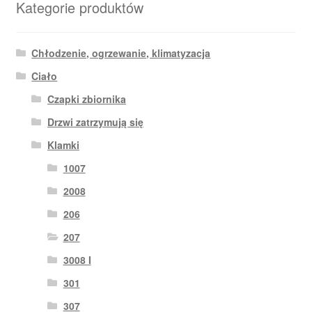
Kategorie produktów
Chłodzenie, ogrzewanie, klimatyzacja
Ciało
Czapki zbiornika
Drzwi zatrzymują się
Klamki
1007
2008
206
207
3008 I
301
307