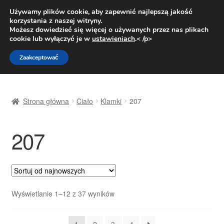
DOSTAWA od 31 zł
Używamy plików cookie, aby zapewnić najlepszą jakość
korzystania z naszej witryny.
Pn.-pt. 9:00-16:00
800 003 167
Możesz dowiedzieć się więcej o używanych przez nas plikach
cookie lub wyłączyć je w
ustawieniach
.< /p>
Przejdź
Przejdź
Menu
Zaakceptować
do
do
nawigacji
treści
Strona główna
Strona główna
Ciało
Klamki
207
Dostawa
207
Dostawa na cały świat
Kontakt
Moje konto
Posortowane
Wyświetlanie 1–12 z 37 wyników
według
O nas
najnowszych