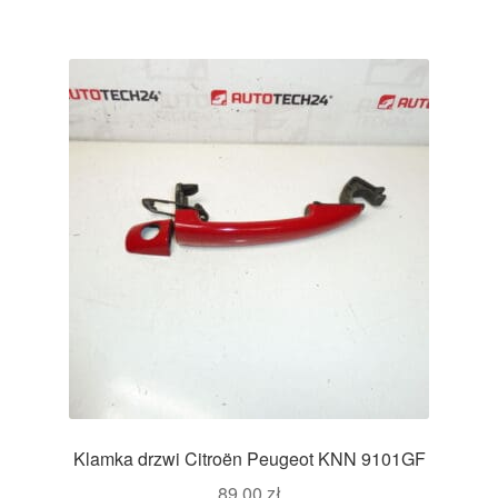
Klamka drzwi Citroën Peugeot KNN 9101GF
89,00
zł