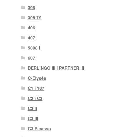
308
308 T9
406
407
5008 I
607
BERLINGO III i PARTNER III
C-Elysée
C1 i 107
C2 i C3
C3 II
C3 III
C3 Picasso