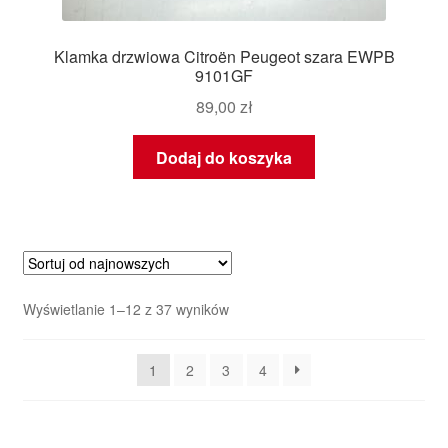
Klamka drzwiowa Citroën Peugeot szara EWPB
9101GF
89,00
zł
Dodaj do koszyka
Posortowane
Wyświetlanie 1–12 z 37 wyników
według
najnowszych
1
2
3
4