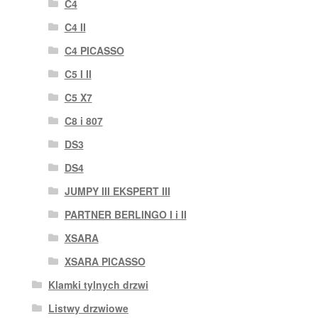
C4
C4 II
C4 PICASSO
C5 I II
C5 X7
C8 i 807
DS3
DS4
JUMPY III EKSPERT III
PARTNER BERLINGO I i II
XSARA
XSARA PICASSO
Klamki tylnych drzwi
Listwy drzwiowe