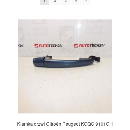
1
2
3
4
Płatności
Polityka prywatności
Procedura reklamacyjna
Skarga
Wózek
Zamówienia
Zasady i warunki
Klamka drzwi Citroën Peugeot KGQC 9101GH