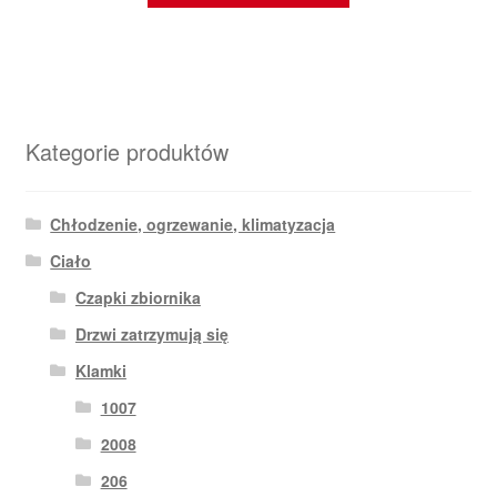
Kategorie produktów
Chłodzenie, ogrzewanie, klimatyzacja
Ciało
Czapki zbiornika
Drzwi zatrzymują się
Klamki
1007
2008
206