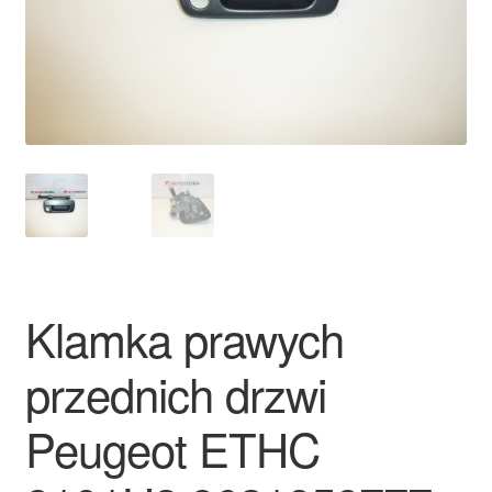
Płatności
Polityka prywatności
Procedura reklamacyjna
Skarga
Wózek
Klamka prawych
Zamówienia
przednich drzwi
Zasady i warunki
Peugeot ETHC