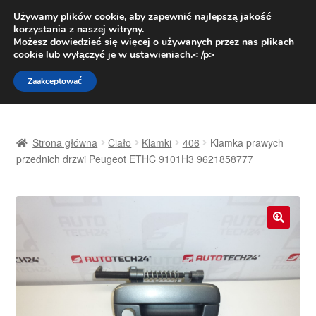
DOSTAWA od 31 zł
Używamy plików cookie, aby zapewnić najlepszą jakość
korzystania z naszej witryny.
Pn.-pt. 9:00-16:00
800 003 167
Możesz dowiedzieć się więcej o używanych przez nas plikach
cookie lub wyłączyć je w
ustawieniach
.< /p>
Przejdź
Przejdź
Menu
Zaakceptować
do
do
nawigacji
treści
Strona główna
Strona główna
Ciało
Klamki
406
Klamka prawych
Dostawa
przednich drzwi Peugeot ETHC 9101H3 9621858777
Dostawa na cały świat
Kontakt
🔍
Moje konto
O nas