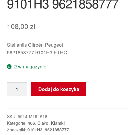
9101H3 9621858777
108,00
zł
Stellantis Citroën Peugeot
9621858777 9101H3 ETHC
2 w magazynie
ilość
Dodaj do koszyka
Klamka
prawych
przednich
drzwi
SKU:
5914-M19_K16
Kategorie:
406
,
Ciało
,
Klamki
Peugeot
Znaczniki:
9101H3
,
9621858777
ETHC