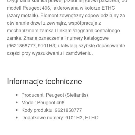
Oryginalna klamka prawej przedniej (drzwi pasażera) do
modeli Peugeot 406, lakierowana w kolorze ETHC
(szary metalik). Element zewnętrzny odpowiedzialny za
otwieranie drzwi z zewnątrz, współpracuje z
mechanizmem zamka i linkami/cięgnami centralnego
zamka. Znane oznaczenia i numery katalogowe
(9621858777, 9101H3) ułatwiają szybkie dopasowanie
części przy wyszukiwaniu i zamówieniu.
Informacje techniczne
Producent: Peugeot (Stellantis)
Model: Peugeot 406
Kody produktu: 9621858777
Dodatkowe numery: 9101H3, ETHC