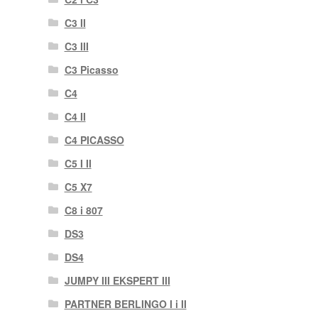
C3 II
C3 III
C3 Picasso
C4
C4 II
C4 PICASSO
C5 I II
C5 X7
C8 i 807
DS3
DS4
JUMPY III EKSPERT III
PARTNER BERLINGO I i II