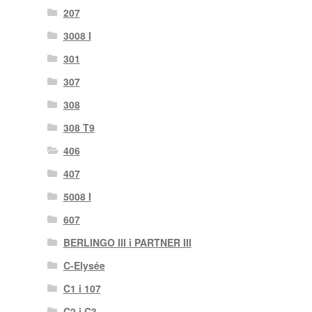
207
3008 I
301
307
308
308 T9
406
407
5008 I
607
BERLINGO III i PARTNER III
C-Elysée
C1 i 107
C2 i C3