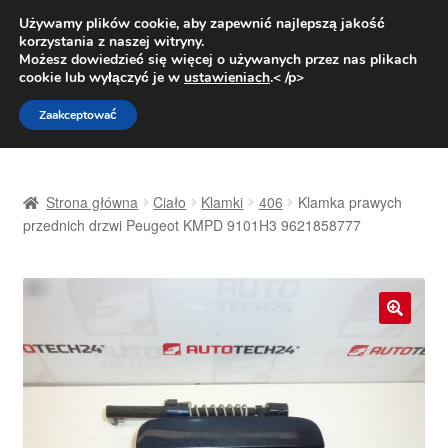
DOSTAWA od 31 zł
Używamy plików cookie, aby zapewnić najlepszą jakość
korzystania z naszej witryny.
Pn.-pt. 9:00-16:00
800 003 167
Możesz dowiedzieć się więcej o używanych przez nas plikach
cookie lub wyłączyć je w
ustawieniach
.< /p>
Przejdź
Przejdź
Menu
Zaakceptować
do
do
nawigacji
treści
Strona główna
Strona główna
Ciało
Klamki
406
Klamka prawych
Dostawa
przednich drzwi Peugeot KMPD 9101H3 9621858777
Dostawa na cały świat
Kontakt
🔍
Moje konto
O nas