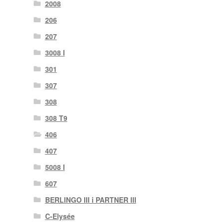
2008
206
207
3008 I
301
307
308
308 T9
406
407
5008 I
607
BERLINGO III i PARTNER III
C-Elysée