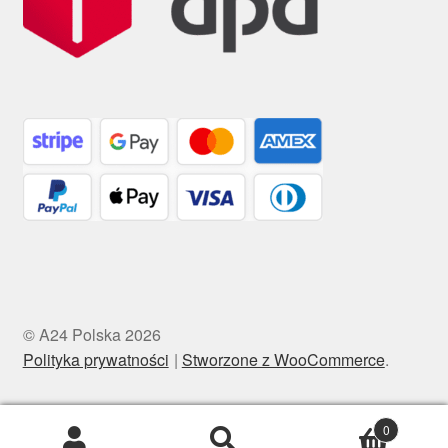
© A24 Polska 2026
Polityka prywatności
Stworzone z WooCommerce
.
0
Szukaj:
Szukaj