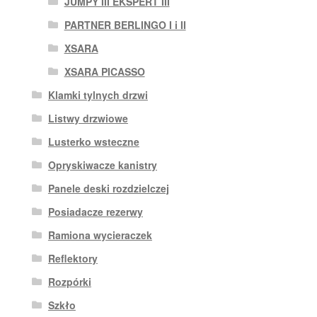
JUMPY III EKSPERT III
PARTNER BERLINGO I i II
XSARA
XSARA PICASSO
Klamki tylnych drzwi
Listwy drzwiowe
Lusterko wsteczne
Opryskiwacze kanistry
Panele deski rozdzielczej
Posiadacze rezerwy
Ramiona wycieraczek
Reflektory
Rozpórki
Szkło