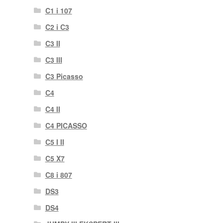
C1 i 107
C2 i C3
C3 II
C3 III
C3 Picasso
C4
C4 II
C4 PICASSO
C5 I II
C5 X7
C8 i 807
DS3
DS4