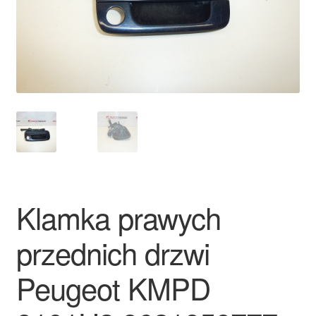
Płatności
Polityka prywatności
Procedura reklamacyjna
Skarga
Wózek
Klamka prawych
Zamówienia
przednich drzwi
Zasady i warunki
Peugeot KMPD