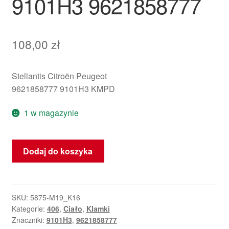
9101H3 9621858777
108,00
zł
Stellantis Citroën Peugeot
9621858777 9101H3 KMPD
1 w magazynie
ilość
Dodaj do koszyka
Klamka
prawych
przednich
drzwi
SKU:
5875-M19_K16
Kategorie:
406
,
Ciało
,
Klamki
Peugeot
Znaczniki:
9101H3
,
9621858777
KMPD