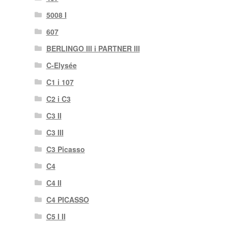
5008 I
607
BERLINGO III i PARTNER III
C-Elysée
C1 i 107
C2 i C3
C3 II
C3 III
C3 Picasso
C4
C4 II
C4 PICASSO
C5 I II