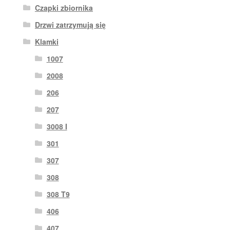
Czapki zbiornika
Drzwi zatrzymują się
Klamki
1007
2008
206
207
3008 I
301
307
308
308 T9
406
407