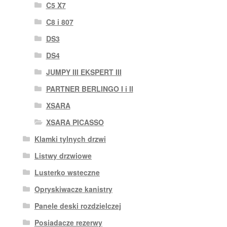
C5 X7
C8 i 807
DS3
DS4
JUMPY III EKSPERT III
PARTNER BERLINGO I i II
XSARA
XSARA PICASSO
Klamki tylnych drzwi
Listwy drzwiowe
Lusterko wsteczne
Opryskiwacze kanistry
Panele deski rozdzielczej
Posiadacze rezerwy