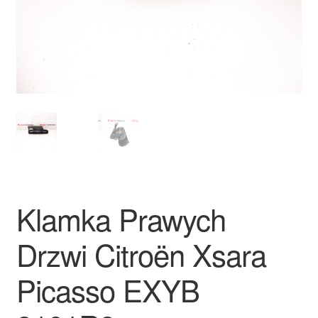
Płatności
Polityka prywatności
Procedura reklamacyjna
Skarga
Wózek
Klamka Prawych
Zamówienia
Drzwi Citroën Xsara
Zasady i warunki
Picasso EXYB