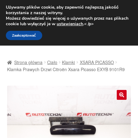
DOSTAWA od 31 zł
Używamy plików cookie, aby zapewnić najlepszą jakość
korzystania z naszej witryny.
Pn.-pt. 9:00-16:00
800 003 167
Możesz dowiedzieć się więcej o używanych przez nas plikach
cookie lub wyłączyć je w
ustawieniach
.< /p>
Przejdź
Przejdź
Menu
Zaakceptować
do
do
nawigacji
treści
Strona główna
Strona główna
Ciało
Klamki
XSARA PICASSO
Dostawa
Klamka Prawych Drzwi Citroën Xsara Picasso EXYB 9101R9
Dostawa na cały świat
Kontakt
🔍
Moje konto
O nas