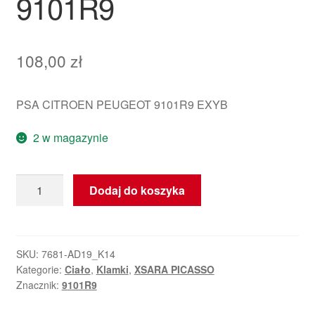
9101R9
108,00
zł
PSA CITROEN PEUGEOT 9101R9 EXYB
2 w magazynie
ilość
Dodaj do koszyka
Klamka
Prawych
Drzwi
Citroën
SKU:
7681-AD19_K14
Kategorie:
Ciało
,
Klamki
,
XSARA PICASSO
Xsara
Znacznik:
9101R9
Picasso
EXYB