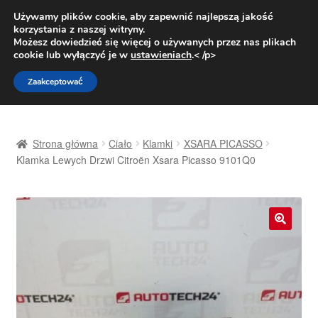
DOSTAWA od 31 zł
Używamy plików cookie, aby zapewnić najlepszą jakość
korzystania z naszej witryny.
Pn.-pt. 9:00-16:00
800 003 167
Możesz dowiedzieć się więcej o używanych przez nas plikach
cookie lub wyłączyć je w
ustawieniach
.< /p>
Przejdź
Przejdź
Menu
Zaakceptować
do
do
nawigacji
treści
Strona główna
Strona główna
Ciało
Klamki
XSARA PICASSO
Dostawa
Klamka Lewych Drzwi Citroën Xsara Picasso 9101Q0
Dostawa na cały świat
Kontakt
🔍
Moje konto
O nas