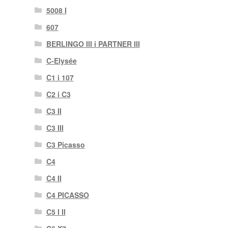
5008 I
607
BERLINGO III i PARTNER III
C-Elysée
C1 i 107
C2 i C3
C3 II
C3 III
C3 Picasso
C4
C4 II
C4 PICASSO
C5 I II