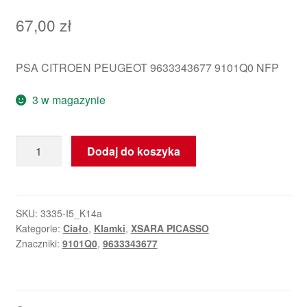
67,00
zł
PSA CITROEN PEUGEOT 9633343677 9101Q0 NFP
3 w magazynie
ilość
Dodaj do koszyka
Klamka
Lewych
Drzwi
Citroën
SKU:
3335-I5_K14a
Kategorie:
Ciało
,
Klamki
,
XSARA PICASSO
Xsara
Znaczniki:
9101Q0
,
9633343677
Picasso
9101Q0