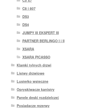
C5 X7
C8 i 807
DS3
DS4
JUMPY III EKSPERT III
PARTNER BERLINGO I i II
XSARA
XSARA PICASSO
Klamki tylnych drzwi
Listwy drzwiowe
Lusterko wsteczne
Opryskiwacze kanistry
Panele deski rozdzielczej
Posiadacze rezerwy