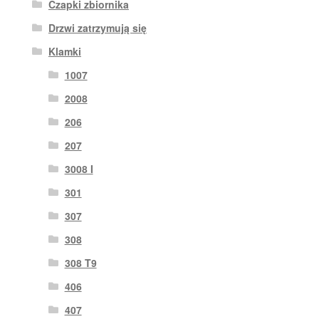
Czapki zbiornika
Drzwi zatrzymują się
Klamki
1007
2008
206
207
3008 I
301
307
308
308 T9
406
407