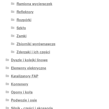
Ramiona wycieraczek
Reflektory
Rozpórki
Szkło
Zamki
Zbiorniki wyrównawcze
Zderzaki i ich części
Dyszle i kolejki linowe
Elementy elektryczne
Katalizatory FAP
Kontenery
Opony i koła
Podwozie i osie
Silnik - części i akcesoria