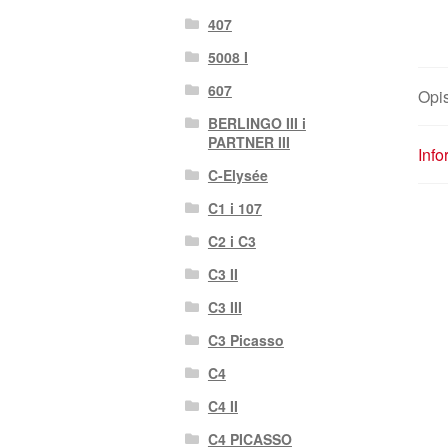
407
5008 I
607
Opi
BERLINGO III i
PARTNER III
Inf
C-Elysée
C1 i 107
C2 i C3
C3 II
C3 III
C3 Picasso
C4
C4 II
C4 PICASSO