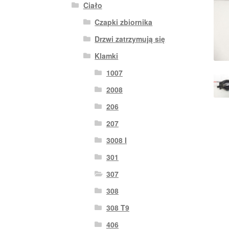
Ciało
Czapki zbiornika
Drzwi zatrzymują się
Klamki
1007
2008
206
207
3008 I
301
307
308
308 T9
406