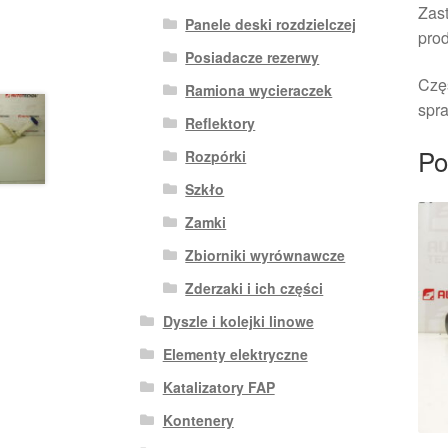
Zast
Panele deski rozdzielczej
pro
Posiadacze rezerwy
Czę
Ramiona wycieraczek
spra
Reflektory
Po
Rozpórki
Szkło
Zamki
Zbiorniki wyrównawcze
Zderzaki i ich części
Dyszle i kolejki linowe
Elementy elektryczne
Katalizatory FAP
Kontenery