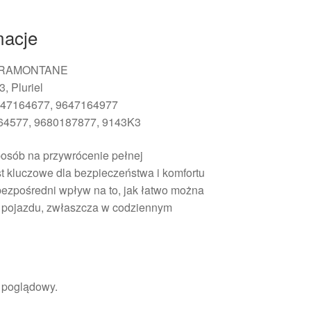
macje
TRAMONTANE
, Pluriel
47164677, 9647164977
4577, 9680187877, 9143K3
posób na przywrócenie pełnej
est kluczowe dla bezpieczeństwa i komfortu
ezpośredni wpływ na to, jak łatwo można
i pojazdu, zwłaszcza w codziennym
r poglądowy.