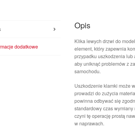
9647164977
9143K3
Opis
s
Klika lewych drzwi do model
ormacje dodatkowe
element, który zapewnia ko
przypadku uszkodzenia lub a
aby uniknąć problemów z z
samochodu.
Uszkodzenie klamki może w
prowadzi do zużycia mater
powinna odbywać się zgodni
standardowy czas wymiany n
czyni tę operację prostą n
w naprawach.