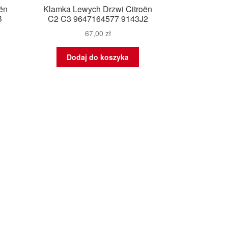
oën
Klamka Lewych Drzwi Citroën
B
C2 C3 9647164577 9143J2
67,00
zł
Dodaj do koszyka