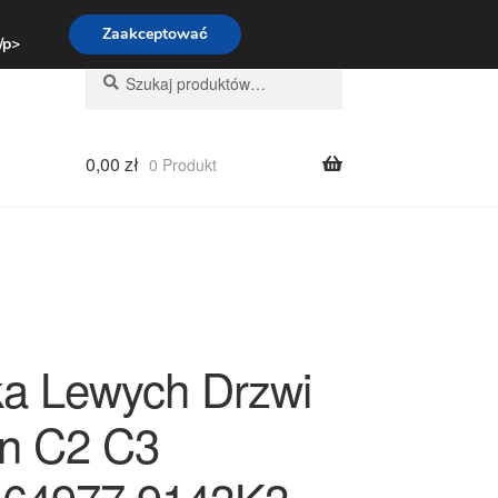
:00-16:00
800 003 167
Zaakceptować
 /p>
Szukaj:
Szukaj
0,00
zł
0 Produkt
a Lewych Drzwi
ën C2 C3