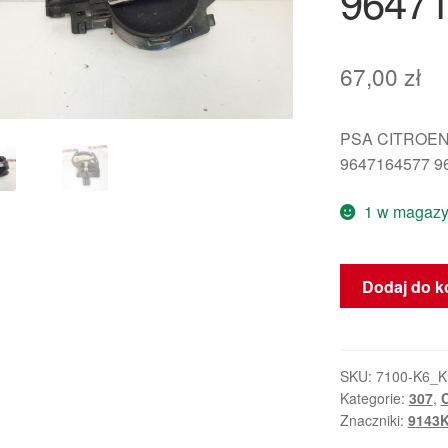
96471
67,00
zł
PSA CITROEN
9647164577 9
1 w magazy
ilość
Dodaj do k
Klamka
Lewych
Drzwi
Citroën
SKU:
7100-K6_
Kategorie:
307
,
C
C2
Znaczniki:
9143
C3