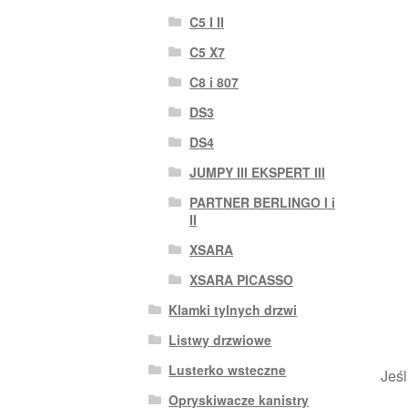
C5 I II
C5 X7
C8 i 807
DS3
DS4
JUMPY III EKSPERT III
PARTNER BERLINGO I i
II
XSARA
XSARA PICASSO
Klamki tylnych drzwi
Listwy drzwiowe
Lusterko wsteczne
Jeśl
Opryskiwacze kanistry