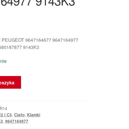
64977 9143K3
 PEUGEOT 9647164677 9647164977
680187877 9143K3
nie
oszyka
KR14
2 i C3
,
Ciało
,
Klamki
K3
,
9647164977