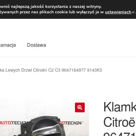
1 zł
Pn.-pt. 9
nić najlepszą jakość korzystania z naszej witryny.
żywanych przez nas plikach cookie lub wyłączyć je w
ustawieniach
.<
klamacje
Dostawa
wiat
Kontakt
Moje konto
O nas
Płatności
Polityka prywatności
ka Lewych Drzwi Citroën C2 C3 9647164977 9143K3
mówienia
Zasady i warunki
Klamk
Citro
🔍