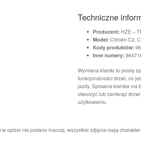
Techniczne infor
Producent:
HZE – 
Model:
Citroën C2, C3
Kody produktów:
96
Inne numery:
964716
Wymiana klamki to prosty s
funkcjonalności drzwi, co j
jazdy. Sprawna klamka ma b
otworzyć lub zamknąć drzw
użytkowaniu.
i w opisie nie podano inaczej, wszystkie zdjęcia mają charakte