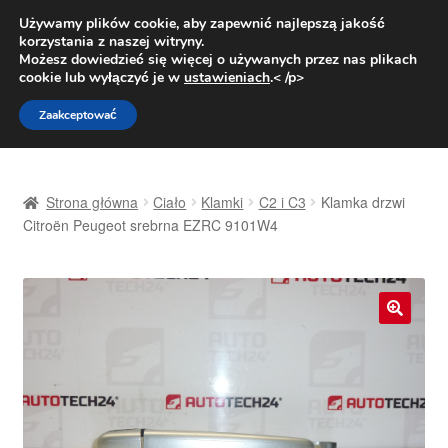
DOSTAWA od 31 zł
Używamy plików cookie, aby zapewnić najlepszą jakość
korzystania z naszej witryny.
Pn.-pt. 9:00-16:00
800 003 167
Możesz dowiedzieć się więcej o używanych przez nas plikach
cookie lub wyłączyć je w
ustawieniach
.< /p>
Przejdź
Przejdź
Menu
Zaakceptować
do
do
nawigacji
treści
Strona główna
Strona główna
Ciało
Klamki
C2 i C3
Klamka drzwi
Dostawa
Citroën Peugeot srebrna EZRC 9101W4
Dostawa na cały świat
Kontakt
🔍
Moje konto
O nas