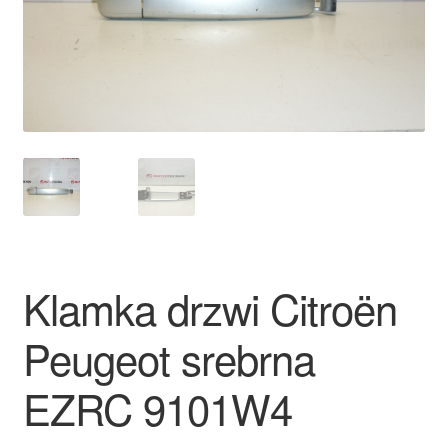
Płatności
Polityka prywatności
Procedura reklamacyjna
Skarga
Wózek
Klamka drzwi Citroën
Zamówienia
Peugeot srebrna
Zasady i warunki
EZRC 9101W4