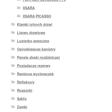
XSARA
XSARA PICASSO
Klamki tylnych drzwi
Listwy drzwiowe
Lusterko wsteczne
Opryskiwacze kanistry
Panele deski rozdzielczej
Posiadacze rezerwy
Ramiona wycieraczek
Reflektory
Rozpórki
Szkło
Zamki