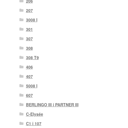
206
207
3008 I
301
307
308
308 T9
406
407
5008 I
607
BERLINGO III i PARTNER III
C-Elysée
C1 i 107