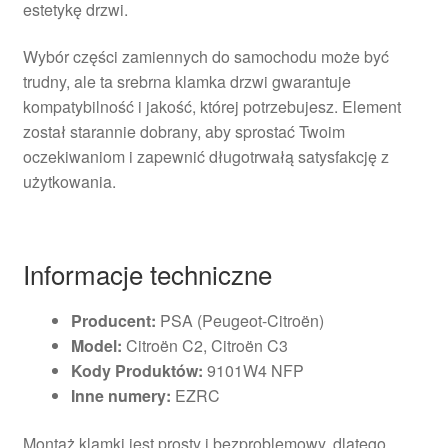
estetykę drzwi.
Wybór części zamiennych do samochodu może być
trudny, ale ta srebrna klamka drzwi gwarantuje
kompatybilność i jakość, której potrzebujesz. Element
został starannie dobrany, aby sprostać Twoim
oczekiwaniom i zapewnić długotrwałą satysfakcję z
użytkowania.
Informacje techniczne
Producent:
PSA (Peugeot-Citroën)
Model:
Citroën C2, Citroën C3
Kody Produktów:
9101W4 NFP
Inne numery:
EZRC
Montaż klamki jest prosty i bezproblemowy, dlatego