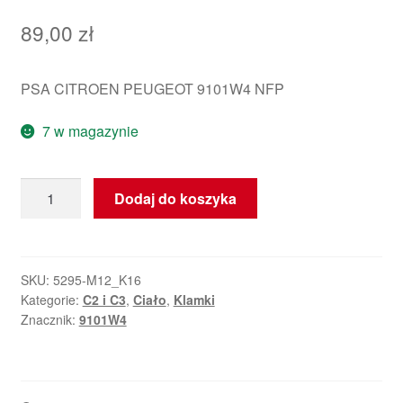
89,00
zł
PSA CITROEN PEUGEOT 9101W4 NFP
7 w magazynie
ilość
Dodaj do koszyka
Klamka
drzwi
Citroën
Peugeot
SKU:
5295-M12_K16
Kategorie:
C2 i C3
,
Ciało
,
Klamki
srebrna
Znacznik:
9101W4
EZRC
9101W4