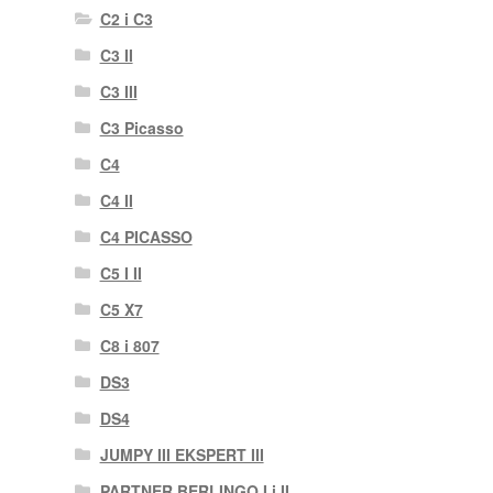
C2 i C3
C3 II
C3 III
C3 Picasso
C4
C4 II
C4 PICASSO
C5 I II
C5 X7
C8 i 807
DS3
DS4
JUMPY III EKSPERT III
PARTNER BERLINGO I i II